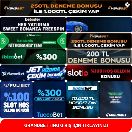
×
GRANDBETTING GİRİŞ İÇİN TIKLAYINIZ!