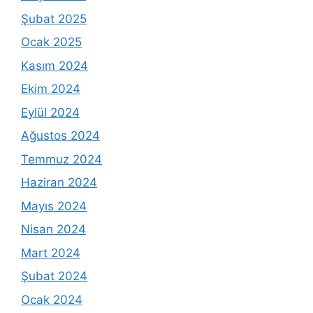
Şubat 2025
Ocak 2025
Kasım 2024
Ekim 2024
Eylül 2024
Ağustos 2024
Temmuz 2024
Haziran 2024
Mayıs 2024
Nisan 2024
Mart 2024
Şubat 2024
Ocak 2024