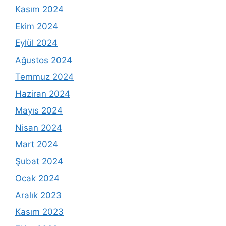
Kasım 2024
Ekim 2024
Eylül 2024
Ağustos 2024
Temmuz 2024
Haziran 2024
Mayıs 2024
Nisan 2024
Mart 2024
Şubat 2024
Ocak 2024
Aralık 2023
Kasım 2023