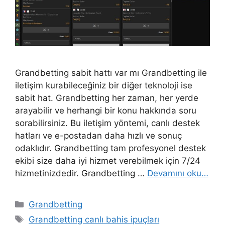
Grandbetting sabit hattı var mı Grandbetting ile
iletişim kurabileceğiniz bir diğer teknoloji ise
sabit hat. Grandbetting her zaman, her yerde
arayabilir ve herhangi bir konu hakkında soru
sorabilirsiniz. Bu iletişim yöntemi, canlı destek
hatları ve e-postadan daha hızlı ve sonuç
odaklıdır. Grandbetting tam profesyonel destek
ekibi size daha iyi hizmet verebilmek için 7/24
hizmetinizdedir. Grandbetting …
Devamını oku…
Kategoriler
Grandbetting
Etiketler
Grandbetting canlı bahis ipuçları