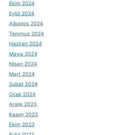
Ekim 2024
Eylül 2024
Ağustos 2024
Temmuz 2024
Haziran 2024
Mayıs 2024
Nisan 2024
Mart 2024
Şubat 2024
Ocak 2024
Aralık 2023
Kasım 2023
Ekim 2023
Eylül 2023