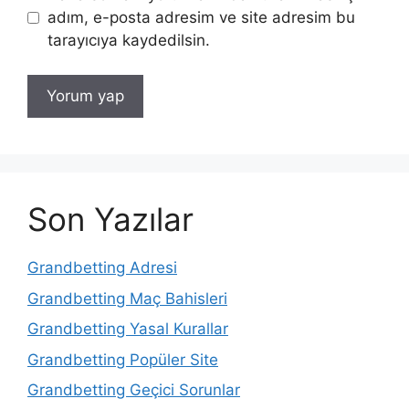
adım, e-posta adresim ve site adresim bu
tarayıcıya kaydedilsin.
Son Yazılar
Grandbetting Adresi
Grandbetting Maç Bahisleri
Grandbetting Yasal Kurallar
Grandbetting Popüler Site
Grandbetting Geçici Sorunlar