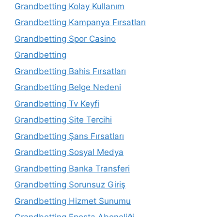
Grandbetting Kolay Kullanım
Grandbetting Kampanya Fırsatları
Grandbetting Spor Casino
Grandbetting
Grandbetting Bahis Fırsatları
Grandbetting Belge Nedeni
Grandbetting Tv Keyfi
Grandbetting Site Tercihi
Grandbetting Şans Fırsatları
Grandbetting Sosyal Medya
Grandbetting Banka Transferi
Grandbetting Sorunsuz Giriş
Grandbetting Hizmet Sunumu