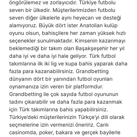
öngörülemez ve zorlayıcıdır. Türkiye futbolu
seven bir ülkedir. Müşterilerimizden futbolu
seven diğer ülkelerle aynı heyecan ve desteği
alamıyoruz. Büyük dört ister Anatolian kulüp
oyunu olsun, bahisçilere her zaman yüksek hızlı
seçenekler sunulmaktadır. Kimsenin kazanmayı
beklemediği bir takım olan Başakşeşehir her yıl
daha iyi ve daha iyi hale geliyor. Türk futbol
takımlarına ilk iki lig ve kupa bahis yaparak daha
fazla para kazanabilirsiniz. Grandbetting
dünyanın dört bir yanından futbol oyunları
oynamanıza izin veren bir platformdur.
Grandbetting ile çok sayıda futbol oyununun
tadını çıkarabilir ve daha fazla para kazanmak
için Türk takımlarına bahis yapabilirsiniz.
Türkiye’deki müşterilerinizin Türkçe’yi dili olarak
seçmelerine izin vermenizi öneririz. Canlı
casinomda, poker, bakara ve gerçek bayilerle