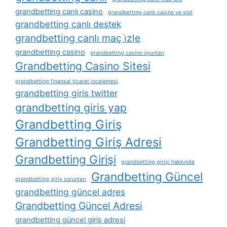
grandbetting canlı casino
grandbetting canlı casino ve slot
grandbetting canlı destek
grandbetting canlı maç i̇zle
grandbetting casino
grandbetting casino oyunları
Grandbetting Casino Sitesi
grandbetting finansal ticaret i̇ncelemesi
grandbetting giris twitter
grandbetting giris yap
Grandbetting Giriş
Grandbetting Giriş Adresi
Grandbetting Girişi
grandbetting girişi hakkında
Grandbetting Güncel
grandbetting giriş sorunları
grandbetting güncel adres
Grandbetting Güncel Adresi
grandbetting güncel giriş adresi