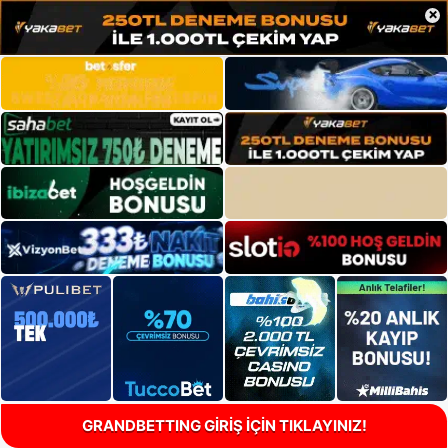
×
GRANDBETTING GİRİŞ İÇİN TIKLAYINIZ!