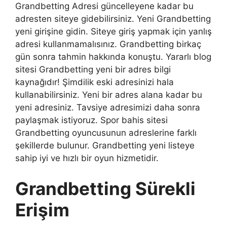
Grandbetting Adresi güncelleyene kadar bu
adresten siteye gidebilirsiniz. Yeni Grandbetting
yeni girişine gidin. Siteye giriş yapmak için yanlış
adresi kullanmamalısınız. Grandbetting birkaç
gün sonra tahmin hakkında konuştu. Yararlı blog
sitesi Grandbetting yeni bir adres bilgi
kaynağıdır! Şimdilik eski adresinizi hala
kullanabilirsiniz. Yeni bir adres alana kadar bu
yeni adresiniz. Tavsiye adresimizi daha sonra
paylaşmak istiyoruz. Spor bahis sitesi
Grandbetting oyuncusunun adreslerine farklı
şekillerde bulunur. Grandbetting yeni listeye
sahip iyi ve hızlı bir oyun hizmetidir.
Grandbetting Sürekli
Erişim