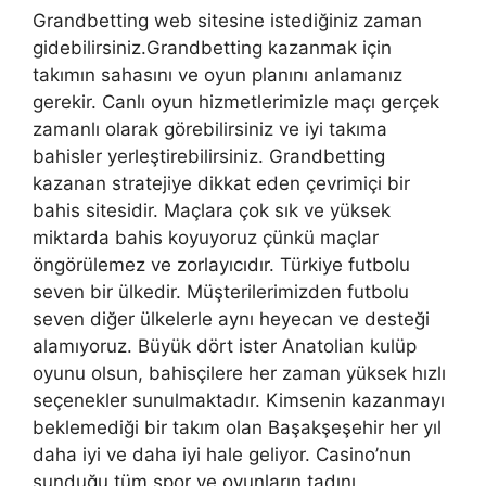
Grandbetting web sitesine istediğiniz zaman
gidebilirsiniz.Grandbetting kazanmak için
takımın sahasını ve oyun planını anlamanız
gerekir. Canlı oyun hizmetlerimizle maçı gerçek
zamanlı olarak görebilirsiniz ve iyi takıma
bahisler yerleştirebilirsiniz. Grandbetting
kazanan stratejiye dikkat eden çevrimiçi bir
bahis sitesidir. Maçlara çok sık ve yüksek
miktarda bahis koyuyoruz çünkü maçlar
öngörülemez ve zorlayıcıdır. Türkiye futbolu
seven bir ülkedir. Müşterilerimizden futbolu
seven diğer ülkelerle aynı heyecan ve desteği
alamıyoruz. Büyük dört ister Anatolian kulüp
oyunu olsun, bahisçilere her zaman yüksek hızlı
seçenekler sunulmaktadır. Kimsenin kazanmayı
beklemediği bir takım olan Başakşeşehir her yıl
daha iyi ve daha iyi hale geliyor. Casino’nun
sunduğu tüm spor ve oyunların tadını