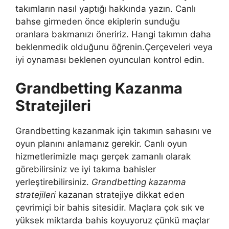
takımların nasıl yaptığı hakkında yazın. Canlı
bahse girmeden önce ekiplerin sunduğu
oranlara bakmanızı öneririz. Hangi takımın daha
beklenmedik olduğunu öğrenin.Çerçeveleri veya
iyi oynaması beklenen oyuncuları kontrol edin.
Grandbetting Kazanma
Stratejileri
Grandbetting kazanmak için takımın sahasını ve
oyun planını anlamanız gerekir. Canlı oyun
hizmetlerimizle maçı gerçek zamanlı olarak
görebilirsiniz ve iyi takıma bahisler
yerleştirebilirsiniz.
Grandbetting kazanma
stratejileri
kazanan stratejiye dikkat eden
çevrimiçi bir bahis sitesidir. Maçlara çok sık ve
yüksek miktarda bahis koyuyoruz çünkü maçlar