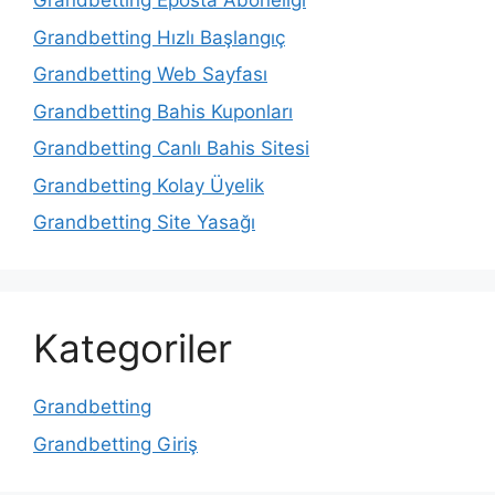
Grandbetting Eposta Aboneliği
Grandbetting Hızlı Başlangıç
Grandbetting Web Sayfası
Grandbetting Bahis Kuponları
Grandbetting Canlı Bahis Sitesi
Grandbetting Kolay Üyelik
Grandbetting Site Yasağı
Kategoriler
Grandbetting
Grandbetting Giriş