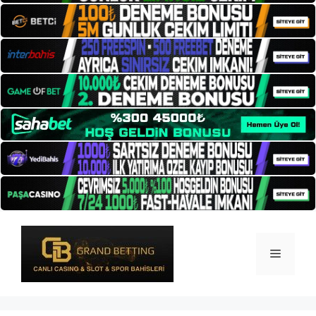
İçeriğe
atla
Menü