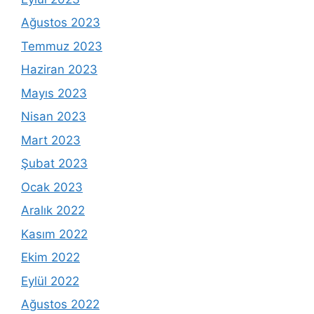
Ağustos 2023
Temmuz 2023
Haziran 2023
Mayıs 2023
Nisan 2023
Mart 2023
Şubat 2023
Ocak 2023
Aralık 2022
Kasım 2022
Ekim 2022
Eylül 2022
Ağustos 2022