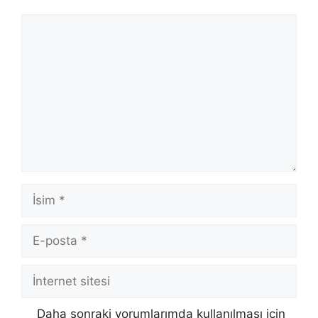
Yorum
İsim
E-
posta
İnternet
sitesi
Daha sonraki yorumlarımda kullanılması için