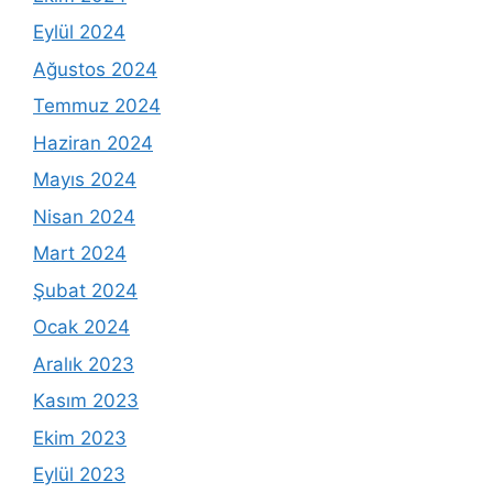
Eylül 2024
Ağustos 2024
Temmuz 2024
Haziran 2024
Mayıs 2024
Nisan 2024
Mart 2024
Şubat 2024
Ocak 2024
Aralık 2023
Kasım 2023
Ekim 2023
Eylül 2023