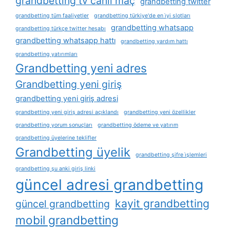
grandbetting tv canli maç
grandbetting twitter
grandbetting tüm faaliyetler
grandbetting türkiye'de en i̇yi slotları
grandbetting whatsapp
grandbetting türkçe twitter hesabı
grandbetting whatsapp hattı
grandbetting yardım hattı
grandbetting yatırımları
Grandbetting yeni adres
Grandbetting yeni giriş
grandbetting yeni giriş adresi
grandbetting yeni giriş adresi açıklandı
grandbetting yeni özellikler
grandbetting yorum sonuçları
grandbetting ödeme ve yatırım
grandbetting üyelerine teklifler
Grandbetting üyelik
grandbetting şifre i̇şlemleri
grandbetting şu anki giriş linki
güncel adresi grandbetting
kayit grandbetting
güncel grandbetting
mobil grandbetting