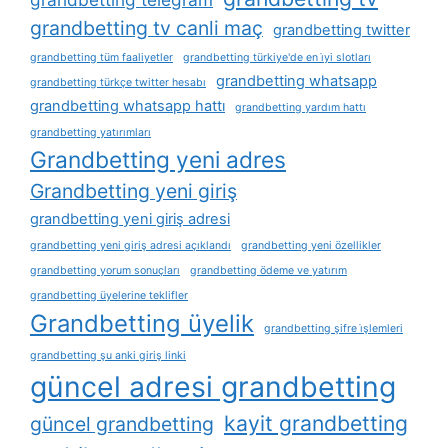
grandbetting tv canli maç
grandbetting twitter
grandbetting tüm faaliyetler
grandbetting türkiye'de en i̇yi slotları
grandbetting whatsapp
grandbetting türkçe twitter hesabı
grandbetting whatsapp hattı
grandbetting yardım hattı
grandbetting yatırımları
Grandbetting yeni adres
Grandbetting yeni giriş
grandbetting yeni giriş adresi
grandbetting yeni giriş adresi açıklandı
grandbetting yeni özellikler
grandbetting yorum sonuçları
grandbetting ödeme ve yatırım
grandbetting üyelerine teklifler
Grandbetting üyelik
grandbetting şifre i̇şlemleri
grandbetting şu anki giriş linki
güncel adresi grandbetting
kayit grandbetting
güncel grandbetting