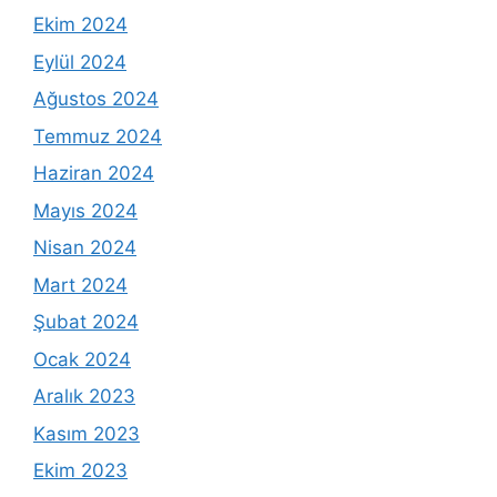
Ekim 2024
Eylül 2024
Ağustos 2024
Temmuz 2024
Haziran 2024
Mayıs 2024
Nisan 2024
Mart 2024
Şubat 2024
Ocak 2024
Aralık 2023
Kasım 2023
Ekim 2023