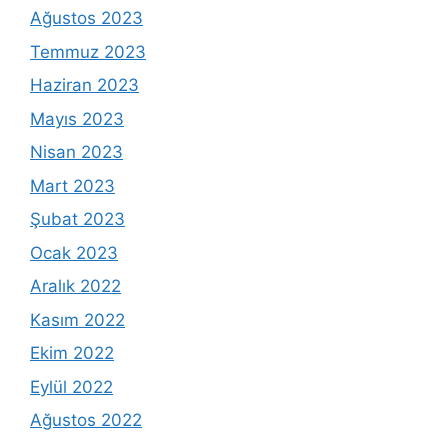
Ağustos 2023
Temmuz 2023
Haziran 2023
Mayıs 2023
Nisan 2023
Mart 2023
Şubat 2023
Ocak 2023
Aralık 2022
Kasım 2022
Ekim 2022
Eylül 2022
Ağustos 2022