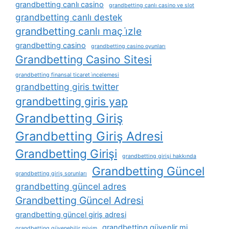
grandbetting canlı casino
grandbetting canlı casino ve slot
grandbetting canlı destek
grandbetting canlı maç i̇zle
grandbetting casino
grandbetting casino oyunları
Grandbetting Casino Sitesi
grandbetting finansal ticaret i̇ncelemesi
grandbetting giris twitter
grandbetting giris yap
Grandbetting Giriş
Grandbetting Giriş Adresi
Grandbetting Girişi
grandbetting girişi hakkında
Grandbetting Güncel
grandbetting giriş sorunları
grandbetting güncel adres
Grandbetting Güncel Adresi
grandbetting güncel giriş adresi
grandbetting güvenlir mi
grandbetting güvenebilir miyim