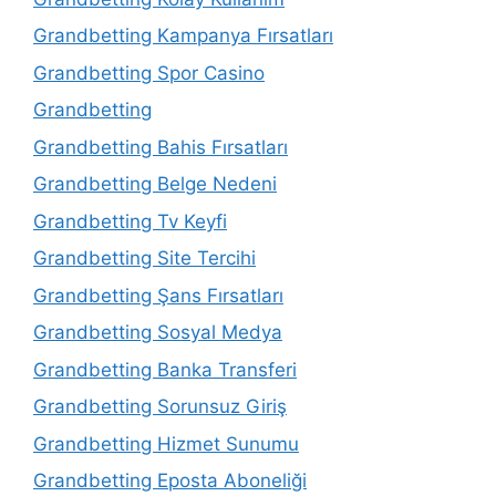
Grandbetting Kampanya Fırsatları
Grandbetting Spor Casino
Grandbetting
Grandbetting Bahis Fırsatları
Grandbetting Belge Nedeni
Grandbetting Tv Keyfi
Grandbetting Site Tercihi
Grandbetting Şans Fırsatları
Grandbetting Sosyal Medya
Grandbetting Banka Transferi
Grandbetting Sorunsuz Giriş
Grandbetting Hizmet Sunumu
Grandbetting Eposta Aboneliği