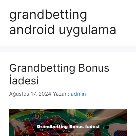
grandbetting
android uygulama
Grandbetting Bonus
İadesi
Ağustos 17, 2024
Yazarı:
admin