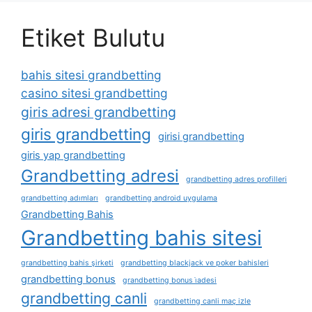
Etiket Bulutu
bahis sitesi grandbetting
casino sitesi grandbetting
giris adresi grandbetting
giris grandbetting
girisi grandbetting
giris yap grandbetting
Grandbetting adresi
grandbetting adres profilleri
grandbetting adımları
grandbetting android uygulama
Grandbetting Bahis
Grandbetting bahis sitesi
grandbetting bahis şirketi
grandbetting blackjack ve poker bahisleri
grandbetting bonus
grandbetting bonus i̇adesi
grandbetting canli
grandbetting canli maç izle