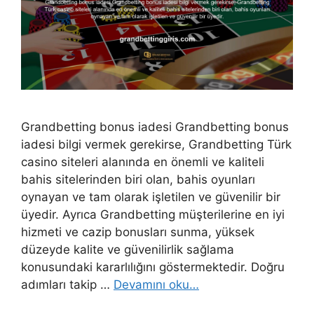
Grandbetting bonus iadesi Grandbetting bonus
iadesi bilgi vermek gerekirse, Grandbetting Türk
casino siteleri alanında en önemli ve kaliteli
bahis sitelerinden biri olan, bahis oyunları
oynayan ve tam olarak işletilen ve güvenilir bir
üyedir. Ayrıca Grandbetting müşterilerine en iyi
hizmeti ve cazip bonusları sunma, yüksek
düzeyde kalite ve güvenilirlik sağlama
konusundaki kararlılığını göstermektedir. Doğru
adımları takip …
Devamını oku…