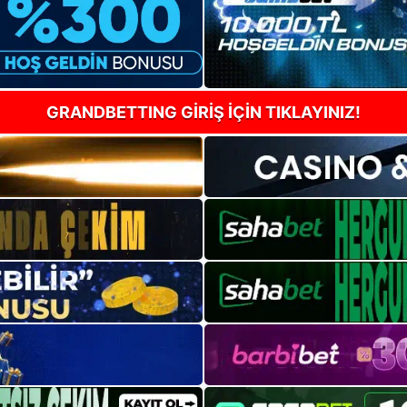
GRANDBETTING GİRİŞ İÇİN TIKLAYINIZ!