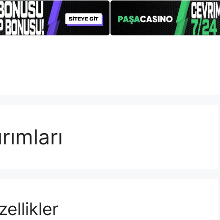
rımları
ellikler