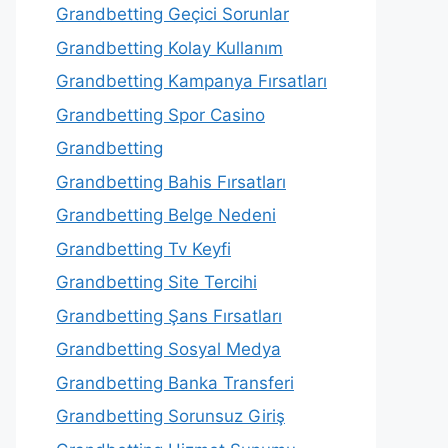
Grandbetting Geçici Sorunlar
Grandbetting Kolay Kullanım
Grandbetting Kampanya Fırsatları
Grandbetting Spor Casino
Grandbetting
Grandbetting Bahis Fırsatları
Grandbetting Belge Nedeni
Grandbetting Tv Keyfi
Grandbetting Site Tercihi
Grandbetting Şans Fırsatları
Grandbetting Sosyal Medya
Grandbetting Banka Transferi
Grandbetting Sorunsuz Giriş