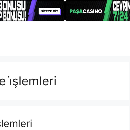
 i̇şlemleri
lemleri