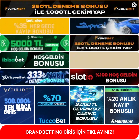
×
GRANDBETTING GİRİŞ İÇİN TIKLAYINIZ!