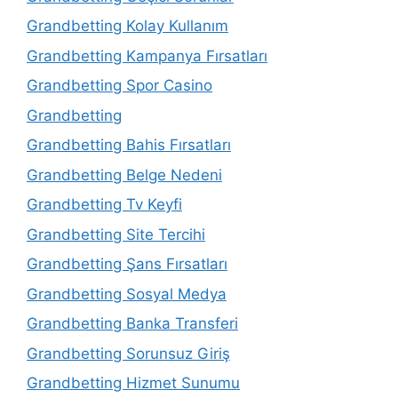
Grandbetting Kolay Kullanım
Grandbetting Kampanya Fırsatları
Grandbetting Spor Casino
Grandbetting
Grandbetting Bahis Fırsatları
Grandbetting Belge Nedeni
Grandbetting Tv Keyfi
Grandbetting Site Tercihi
Grandbetting Şans Fırsatları
Grandbetting Sosyal Medya
Grandbetting Banka Transferi
Grandbetting Sorunsuz Giriş
Grandbetting Hizmet Sunumu