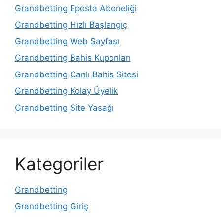
Grandbetting Eposta Aboneliği
Grandbetting Hızlı Başlangıç
Grandbetting Web Sayfası
Grandbetting Bahis Kuponları
Grandbetting Canlı Bahis Sitesi
Grandbetting Kolay Üyelik
Grandbetting Site Yasağı
Kategoriler
Grandbetting
Grandbetting Giriş