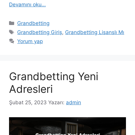
Devamını oku…
Kategoriler
Grandbetting
Etiketler
Grandbetting Giriş
,
Grandbetting Lisanslı Mı
Yorum yap
Grandbetting Yeni
Adresleri
Şubat 25, 2023
Yazarı:
admin