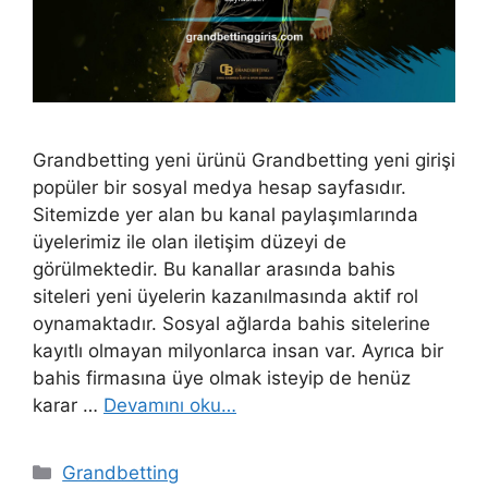
Grandbetting yeni ürünü Grandbetting yeni girişi
popüler bir sosyal medya hesap sayfasıdır.
Sitemizde yer alan bu kanal paylaşımlarında
üyelerimiz ile olan iletişim düzeyi de
görülmektedir. Bu kanallar arasında bahis
siteleri yeni üyelerin kazanılmasında aktif rol
oynamaktadır. Sosyal ağlarda bahis sitelerine
kayıtlı olmayan milyonlarca insan var. Ayrıca bir
bahis firmasına üye olmak isteyip de henüz
karar …
Devamını oku…
Kategoriler
Grandbetting