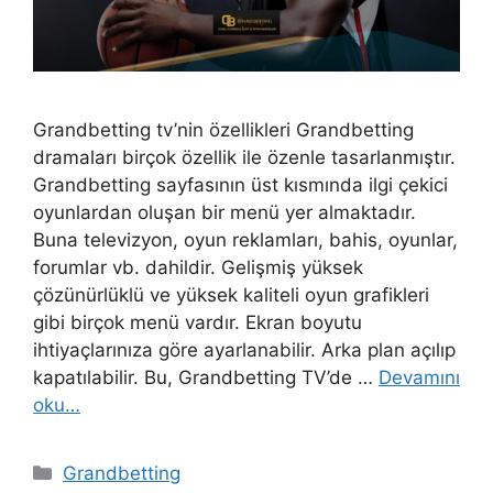
Grandbetting tv’nin özellikleri Grandbetting
dramaları birçok özellik ile özenle tasarlanmıştır.
Grandbetting sayfasının üst kısmında ilgi çekici
oyunlardan oluşan bir menü yer almaktadır.
Buna televizyon, oyun reklamları, bahis, oyunlar,
forumlar vb. dahildir. Gelişmiş yüksek
çözünürlüklü ve yüksek kaliteli oyun grafikleri
gibi birçok menü vardır. Ekran boyutu
ihtiyaçlarınıza göre ayarlanabilir. Arka plan açılıp
kapatılabilir. Bu, Grandbetting TV’de …
Devamını
oku…
Kategoriler
Grandbetting