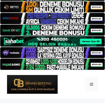
İçeriğe
atla
Menü