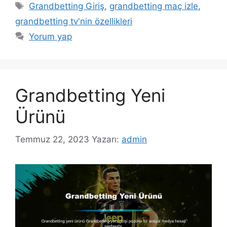
Etiketler
Grandbetting Giriş
,
grandbetting maç izle
,
grandbetting tv'nin özellikleri
Yorum yap
Grandbetting Yeni
Ürünü
Temmuz 22, 2023
Yazarı:
admin