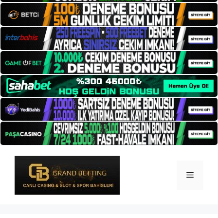
İçeriğe
atla
Menü