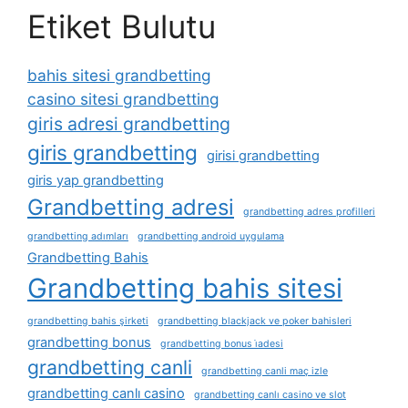
Etiket Bulutu
bahis sitesi grandbetting
casino sitesi grandbetting
giris adresi grandbetting
giris grandbetting
girisi grandbetting
giris yap grandbetting
Grandbetting adresi
grandbetting adres profilleri
grandbetting adımları
grandbetting android uygulama
Grandbetting Bahis
Grandbetting bahis sitesi
grandbetting bahis şirketi
grandbetting blackjack ve poker bahisleri
grandbetting bonus
grandbetting bonus i̇adesi
grandbetting canli
grandbetting canli maç izle
grandbetting canlı casino
grandbetting canlı casino ve slot