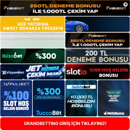
×
GRANDBETTING GİRİŞ İÇİN TIKLAYINIZ!