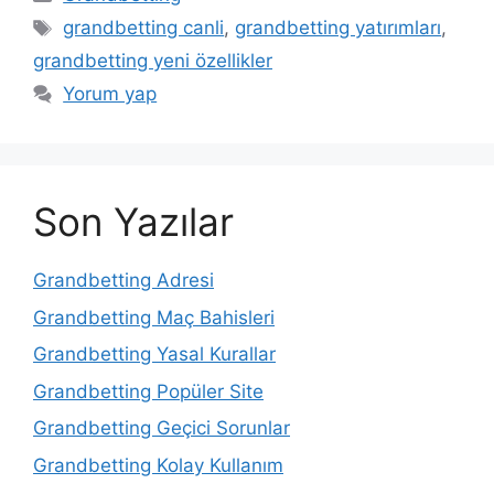
Etiketler
grandbetting canli
,
grandbetting yatırımları
,
grandbetting yeni özellikler
Yorum yap
Son Yazılar
Grandbetting Adresi
Grandbetting Maç Bahisleri
Grandbetting Yasal Kurallar
Grandbetting Popüler Site
Grandbetting Geçici Sorunlar
Grandbetting Kolay Kullanım