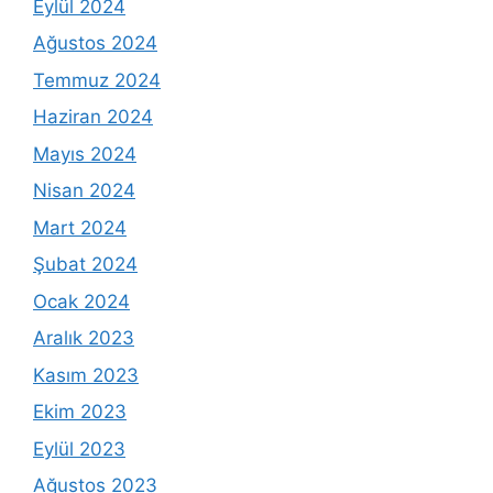
Eylül 2024
Ağustos 2024
Temmuz 2024
Haziran 2024
Mayıs 2024
Nisan 2024
Mart 2024
Şubat 2024
Ocak 2024
Aralık 2023
Kasım 2023
Ekim 2023
Eylül 2023
Ağustos 2023