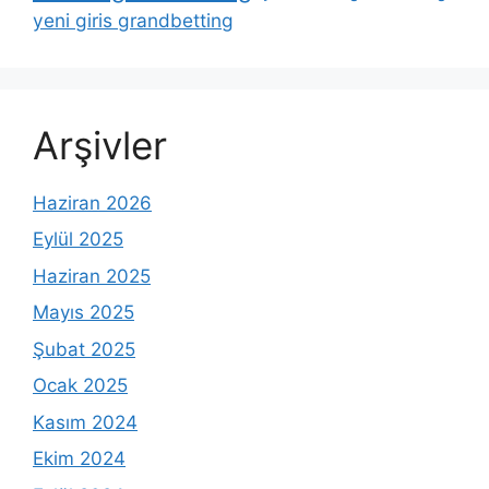
yeni giris grandbetting
Arşivler
Haziran 2026
Eylül 2025
Haziran 2025
Mayıs 2025
Şubat 2025
Ocak 2025
Kasım 2024
Ekim 2024