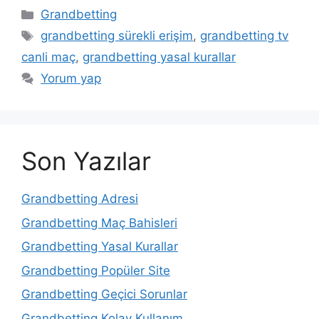
Kategoriler
Grandbetting
Etiketler
grandbetting sürekli erişim
,
grandbetting tv
canli maç
,
grandbetting yasal kurallar
Yorum yap
Son Yazılar
Grandbetting Adresi
Grandbetting Maç Bahisleri
Grandbetting Yasal Kurallar
Grandbetting Popüler Site
Grandbetting Geçici Sorunlar
Grandbetting Kolay Kullanım