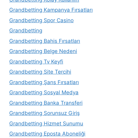
Grandbetting Kampanya Fırsatları
Grandbetting Spor Casino
Grandbetting
Grandbetting Bahis Fırsatları
Grandbetting Belge Nedeni
Grandbetting Tv Keyfi
Grandbetting Site Tercihi
Grandbetting Şans Fırsatları
Grandbetting Sosyal Medya
Grandbetting Banka Transferi
Grandbetting Sorunsuz Giriş
Grandbetting Hizmet Sunumu
Grandbetting Eposta Aboneliği