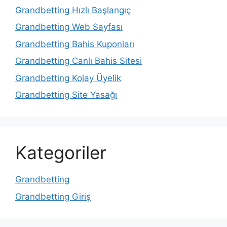
Grandbetting Hızlı Başlangıç
Grandbetting Web Sayfası
Grandbetting Bahis Kuponları
Grandbetting Canlı Bahis Sitesi
Grandbetting Kolay Üyelik
Grandbetting Site Yasağı
Kategoriler
Grandbetting
Grandbetting Giriş