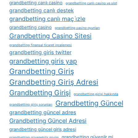
grandbetting canlı casino
grandbetting canlı casino ve slot
grandbetting canlı destek
grandbetting canlı maç i̇zle
grandbetting casino
grandbetting casino oyunları
Grandbetting Casino Sitesi
grandbetting finansal ticaret i̇ncelemesi
grandbetting giris twitter
grandbetting giris yap
Grandbetting Giriş
Grandbetting Giriş Adresi
Grandbetting Girişi
grandbetting girişi hakkında
Grandbetting Güncel
grandbetting giriş sorunları
grandbetting güncel adres
Grandbetting Güncel Adresi
grandbetting güncel giriş adresi
grandbetting güvenlir mi
grandbetting güvenebilir miyim