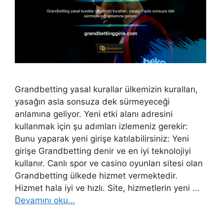
Grandbetting yasal kurallar ülkemizin kuralları,
yasağın asla sonsuza dek sürmeyeceği
anlamına geliyor. Yeni etki alanı adresini
kullanmak için şu adımları izlemeniz gerekir:
Bunu yaparak yeni girişe katılabilirsiniz: Yeni
girişe Grandbetting denir ve en iyi teknolojiyi
kullanır. Canlı spor ve casino oyunları sitesi olan
Grandbetting ülkede hizmet vermektedir.
Hizmet hala iyi ve hızlı. Site, hizmetlerin yeni …
Devamını oku…