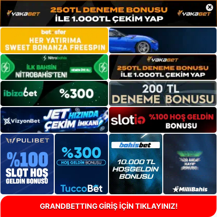
×
GRANDBETTING GİRİŞ İÇİN TIKLAYINIZ!