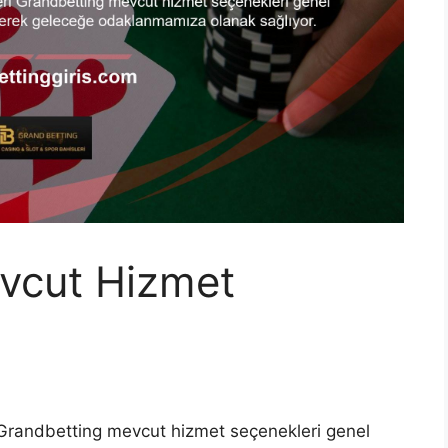
vcut Hizmet
Grandbetting mevcut hizmet seçenekleri genel