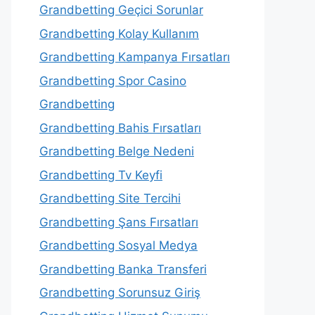
Grandbetting Geçici Sorunlar
Grandbetting Kolay Kullanım
Grandbetting Kampanya Fırsatları
Grandbetting Spor Casino
Grandbetting
Grandbetting Bahis Fırsatları
Grandbetting Belge Nedeni
Grandbetting Tv Keyfi
Grandbetting Site Tercihi
Grandbetting Şans Fırsatları
Grandbetting Sosyal Medya
Grandbetting Banka Transferi
Grandbetting Sorunsuz Giriş