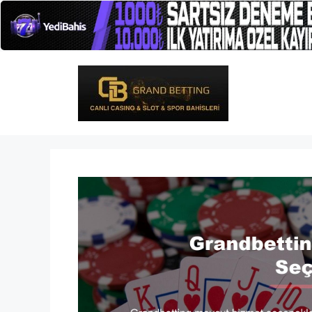
İçeriğe
atla