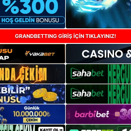
GRANDBETTING GİRİŞ İÇİN TIKLAYINIZ!