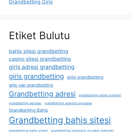
Grandbetting Giriş
Etiket Bulutu
bahis sitesi grandbetting
casino sitesi grandbetting
giris adresi grandbetting
giris grandbetting
girisi grandbetting
giris yap grandbetting
Grandbetting adresi
grandbetting adres profilleri
grandbetting adımları
grandbetting android uygulama
Grandbetting Bahis
Grandbetting bahis sitesi
grandbetting bahis şirketi
grandbetting blackjack ve poker bahisleri