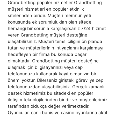
Grandbetting popüler hizmetler Grandbetting
müşteri hizmetleri en popüler etkinlik
sitelerinden biridir. Müşteri memnuniyeti
konusunda ek sorumlulukları olan sitede
herhangi bir sorunla karşılaşırsanız 7/24 hizmet
veren Grandbetting müşteri desteğine
ulaşabilirsiniz. Müşteri temsilciliğini ön planda
tutan ve müşterilerinin ihtiyaçlarını karşılamayı
hedefleyen bir firma bu konuda başarılı
olmaktadır. Grandbetting müşteri desteğine
ulaşmak için bilgisayarınızı veya cep
telefonunuzu kullanarak kayıt olmanızın bir
önemi yoktur. Dilerseniz girişteki görevliye cep
telefonunuzdan ulaşabilirsiniz. Gerçek zamanlı
destek hizmetimiz bu sitedeki en popüler
iletişim teknolojilerinden biridir ve müşterilerimiz
tarafından oldukça değer verilmektedir.
Oyuncular, canlı bahis ve casino oyunlarına aktif