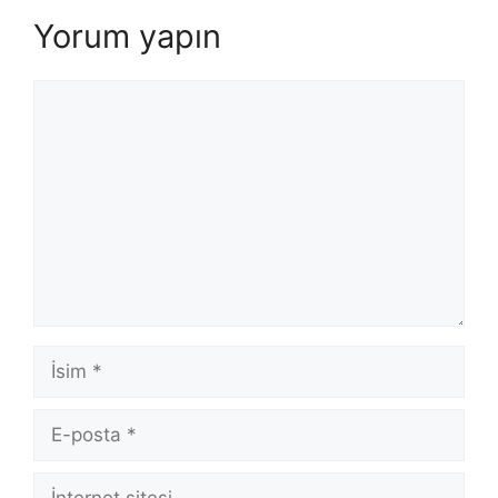
Yorum yapın
Yorum
İsim
E-
posta
İnternet