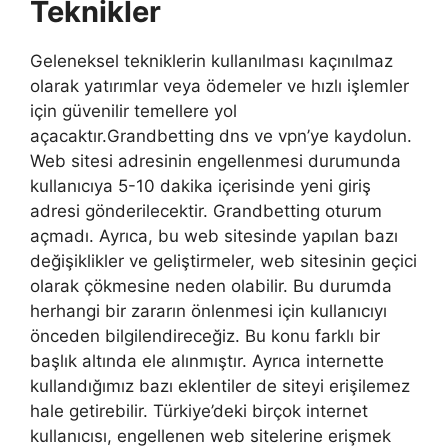
Teknikler
Geleneksel tekniklerin kullanılması kaçınılmaz
olarak yatırımlar veya ödemeler ve hızlı işlemler
için güvenilir temellere yol
açacaktır.Grandbetting dns ve vpn’ye kaydolun.
Web sitesi adresinin engellenmesi durumunda
kullanıcıya 5-10 dakika içerisinde yeni giriş
adresi gönderilecektir. Grandbetting oturum
açmadı. Ayrıca, bu web sitesinde yapılan bazı
değişiklikler ve geliştirmeler, web sitesinin geçici
olarak çökmesine neden olabilir. Bu durumda
herhangi bir zararın önlenmesi için kullanıcıyı
önceden bilgilendireceğiz. Bu konu farklı bir
başlık altında ele alınmıştır. Ayrıca internette
kullandığımız bazı eklentiler de siteyi erişilemez
hale getirebilir. Türkiye’deki birçok internet
kullanıcısı, engellenen web sitelerine erişmek