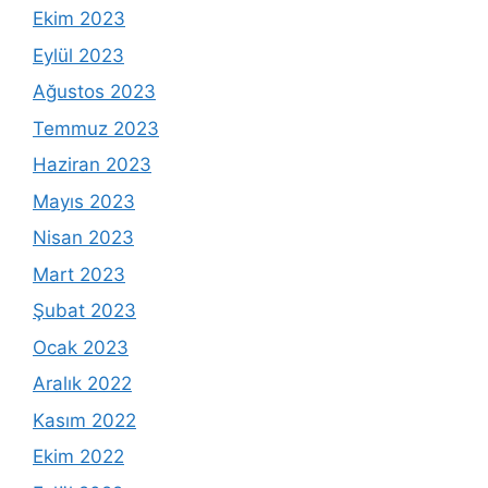
Ekim 2023
Eylül 2023
Ağustos 2023
Temmuz 2023
Haziran 2023
Mayıs 2023
Nisan 2023
Mart 2023
Şubat 2023
Ocak 2023
Aralık 2022
Kasım 2022
Ekim 2022