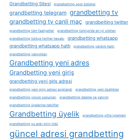
Grandbetting Sitesi
grandbetting spor bölümü
grandbetting tv
grandbetting telegram
grandbetting tv canli maç
grandbetting twitter
grandbetting tüm faaliyetler
grandbetting türkiye'de en i̇yi slotları
grandbetting whatsapp
grandbetting türkçe twitter hesabı
grandbetting whatsapp hattı
grandbetting yardım hattı
grandbetting yatırımları
Grandbetting yeni adres
Grandbetting yeni giriş
grandbetting yeni giriş adresi
grandbetting yeni giriş adresi açıklandı
grandbetting yeni özellikler
grandbetting yorum sonuçları
grandbetting ödeme ve yatırım
grandbetting üyelerine teklifler
Grandbetting üyelik
grandbetting şifre i̇şlemleri
grandbetting şu anki giriş linki
güncel adresi grandbetting