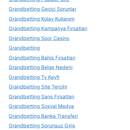
Grandbetting Geçici Sorunlar
Grandbetting Kolay Kullanım
Grandbetting Kampanya Fırsatları
Grandbetting Spor Casino
Grandbetting
Grandbetting Bahis Fırsatları
Grandbetting Belge Nedeni
Grandbetting Tv Keyfi
Grandbetting Site Tercihi
Grandbetting Şans Fırsatları
Grandbetting Sosyal Medya
Grandbetting Banka Transferi
Grandbetting Sorunsuz Giriş