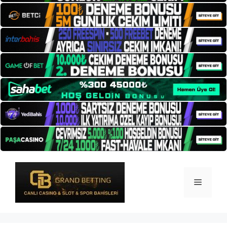
İçeriğe
atla
Menü