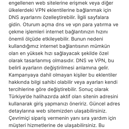
engellenen web sitelerine erişmek veya diğer
ülkelerdeki VPN eklentilerine bağlanmak için
DNS ayarlarını özelleştirebilir. İlgili sayfalara
gidin. Oturum açma dns ve vpn para yatırma ve
çekme işlemleri internet bağlantınızın hızını
önemli ölçüde etkileyebilir. Bunun nedeni
kullandığımız internet bağlantısının mümkün
olan en yüksek hızı sağlayacak şekilde özel
olarak tasarlanmış olmasıdır. DNS ve VPN, bu
belirli ayarların değiştirilmesi anlamına gelir.
Kampanyaya dahil olmayan kişiler bu eklentiler
hakkında bilgi sahibi olabilir veya ayarları kendi
tercihlerine göre değiştirebilir. Sonuç olarak
Türkiye’de halihazırda aktif olan sitenin adresini
kullanarak giriş yapmanızı öneririz. Güncel adres
detaylarına web sitemizden ulaşabilirsiniz.
Çevrimiçi sipariş vermenin yanı sıra yardım için
müşteri hizmetlerine de ulaşabilirsiniz. Bu