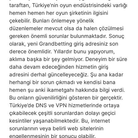
taraftan, Türkiye’nin oyun endüstrisindeki varlığı
hemen hemen her oyun şirketinin ilgisini
çekebilir. Bunları önlemeye yönelik
düzenlemeler mevcut olsa da halen çözülmesi
gereken önemli sorunlar bulunmaktadır. Sonuç
olarak, yeni Grandbetting giriş adresiniz son
derece önemlidir. Yıllardır bunu yapıyorum,
aklıma başka bir şey gelmiyor. Deneyim bir süre
daha devam edeceğinden hizmetin giriş
adresini derhal güncelleyeceğiz. Şu ana kadar
herhangi bir sorun çıkmadı ve kendisi bana
hemen şu anki ikametgahı hakkında bilgi verdi.
Bu onların güvenilirliğini gösteren bir gerçektir.
Türkiye’de DNS ve VPN hizmetlerinde ortaya
çıkabilecek çeşitli sorunlardan dolayı geçici
kesintiler yaşanabilmektedir. Bu, internet
sorunlarının veya belirli web sitelerinin
engellenmesinin bir sonucu olabilir.