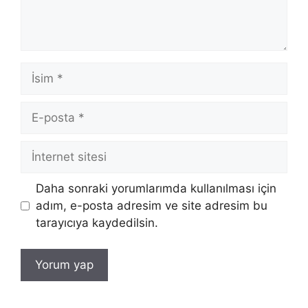
İsim
E-
posta
İnternet
sitesi
Daha sonraki yorumlarımda kullanılması için
adım, e-posta adresim ve site adresim bu
tarayıcıya kaydedilsin.