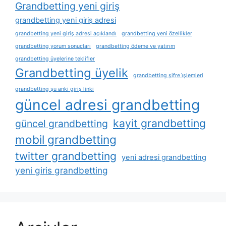
Grandbetting yeni giriş
grandbetting yeni giriş adresi
grandbetting yeni giriş adresi açıklandı
grandbetting yeni özellikler
grandbetting yorum sonuçları
grandbetting ödeme ve yatırım
grandbetting üyelerine teklifler
Grandbetting üyelik
grandbetting şifre i̇şlemleri
grandbetting şu anki giriş linki
güncel adresi grandbetting
kayit grandbetting
güncel grandbetting
mobil grandbetting
twitter grandbetting
yeni adresi grandbetting
yeni giris grandbetting