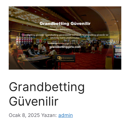
Grandbetting
Güvenilir
Ocak 8, 2025
Yazarı:
admin