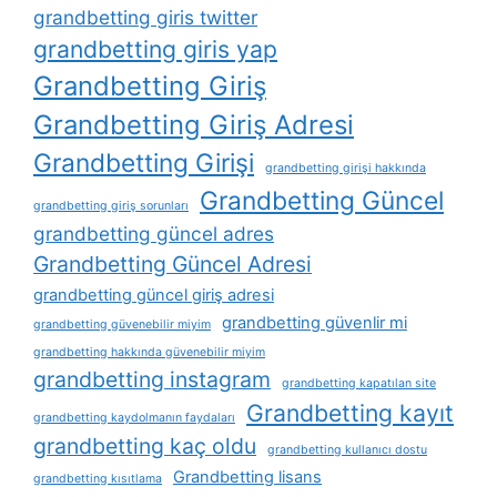
grandbetting giris twitter
grandbetting giris yap
Grandbetting Giriş
Grandbetting Giriş Adresi
Grandbetting Girişi
grandbetting girişi hakkında
Grandbetting Güncel
grandbetting giriş sorunları
grandbetting güncel adres
Grandbetting Güncel Adresi
grandbetting güncel giriş adresi
grandbetting güvenlir mi
grandbetting güvenebilir miyim
grandbetting hakkında güvenebilir miyim
grandbetting instagram
grandbetting kapatılan site
Grandbetting kayıt
grandbetting kaydolmanın faydaları
grandbetting kaç oldu
grandbetting kullanıcı dostu
Grandbetting lisans
grandbetting kısıtlama