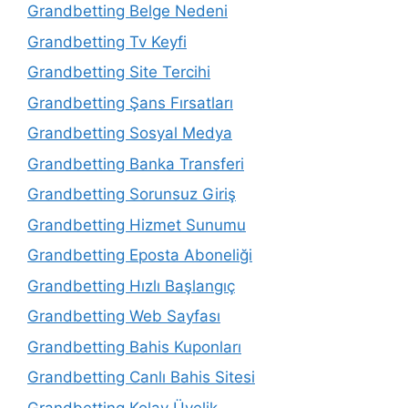
Grandbetting Belge Nedeni
Grandbetting Tv Keyfi
Grandbetting Site Tercihi
Grandbetting Şans Fırsatları
Grandbetting Sosyal Medya
Grandbetting Banka Transferi
Grandbetting Sorunsuz Giriş
Grandbetting Hizmet Sunumu
Grandbetting Eposta Aboneliği
Grandbetting Hızlı Başlangıç
Grandbetting Web Sayfası
Grandbetting Bahis Kuponları
Grandbetting Canlı Bahis Sitesi
Grandbetting Kolay Üyelik