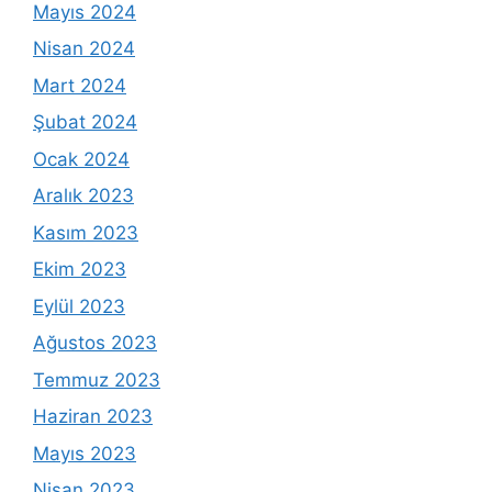
Mayıs 2024
Nisan 2024
Mart 2024
Şubat 2024
Ocak 2024
Aralık 2023
Kasım 2023
Ekim 2023
Eylül 2023
Ağustos 2023
Temmuz 2023
Haziran 2023
Mayıs 2023
Nisan 2023