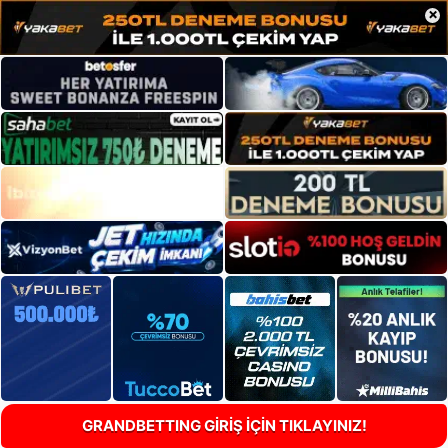
×
GRANDBETTING GİRİŞ İÇİN TIKLAYINIZ!