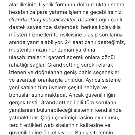
alabilirsiniz. Üyelik formunu doldurduktan sonra
hesabınıza para yatırma işlemine geçebilirsiniz.
Grandbetting yüksek kaliteli destek
Login canlı
destek sayesinde sistemdeki herkes kolaylıkla
müşteri hizmetleri temsilcisine ulaşıp sorularına
anında yanıt alabiliyor. 24 saat canlı desteğimiz,
müşterilerimizin her zaman yardıma
ulaşabilmelerini garanti ederek onlara gönül
rahatlığı sağlar. Grandbetting sürekli olarak
izlenen ve doğrulanan geniş bahis seçenekleri
ve avantajlı oranlarıyla ünlüdür. Ayrıca sisteme
yeni katılan tüm üyelere çeşitli hediye ve
bonuslar sunulmaktadır. Ancak güvenilirliğin
gerçek testi, Grandbetting ilgili tüm soruların
yanıtlarının bulunabileceği sistemin kendisinde
yatmaktadır. Çoğu çevrimiçi casino oyuncusu,
tercih ettikleri web sitelerinin kalitesine ve
güvenilirliğine öncelik verir. Bahis sitelerinin