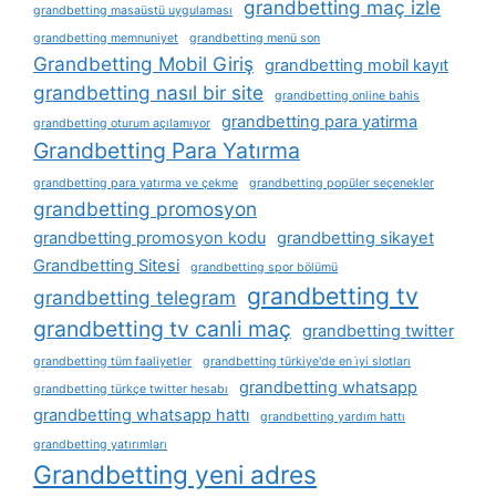
grandbetting maç izle
grandbetting masaüstü uygulaması
grandbetting memnuniyet
grandbetting menü son
Grandbetting Mobil Giriş
grandbetting mobil kayıt
grandbetting nasıl bir site
grandbetting online bahis
grandbetting para yatirma
grandbetting oturum açılamıyor
Grandbetting Para Yatırma
grandbetting para yatırma ve çekme
grandbetting popüler seçenekler
grandbetting promosyon
grandbetting promosyon kodu
grandbetting sikayet
Grandbetting Sitesi
grandbetting spor bölümü
grandbetting tv
grandbetting telegram
grandbetting tv canli maç
grandbetting twitter
grandbetting tüm faaliyetler
grandbetting türkiye'de en i̇yi slotları
grandbetting whatsapp
grandbetting türkçe twitter hesabı
grandbetting whatsapp hattı
grandbetting yardım hattı
grandbetting yatırımları
Grandbetting yeni adres