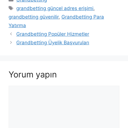
Etiketler
grandbetting güncel adres erişimi
,
grandbetting güvenilir
,
Grandbetting Para
Yatırma
Yazı
Grandbetting Popüler Hizmetler
dolaşımı
Grandbetting Üyelik Başvuruları
Yorum yapın
Yorum