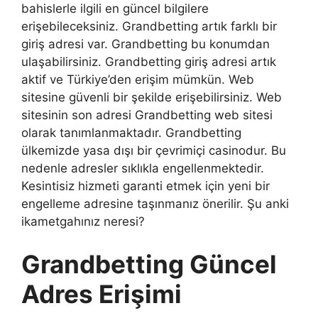
bahislerle ilgili en güncel bilgilere
erişebileceksiniz. Grandbetting artık farklı bir
giriş adresi var. Grandbetting bu konumdan
ulaşabilirsiniz. Grandbetting giriş adresi artık
aktif ve Türkiye’den erişim mümkün. Web
sitesine güvenli bir şekilde erişebilirsiniz. Web
sitesinin son adresi Grandbetting web sitesi
olarak tanımlanmaktadır. Grandbetting
ülkemizde yasa dışı bir çevrimiçi casinodur. Bu
nedenle adresler sıklıkla engellenmektedir.
Kesintisiz hizmeti garanti etmek için yeni bir
engelleme adresine taşınmanız önerilir. Şu anki
ikametgahınız neresi?
Grandbetting Güncel
Adres Erişimi