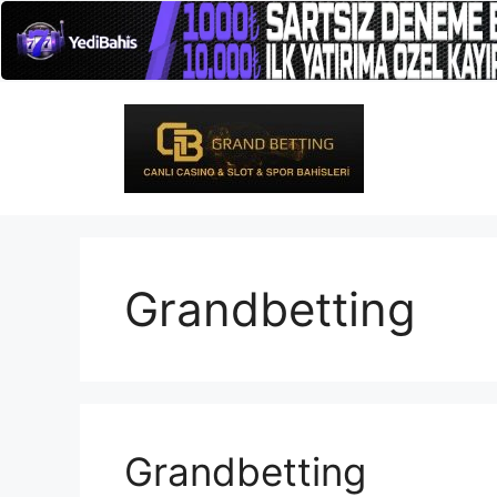
İçeriğe
atla
Grandbetting
Grandbetting