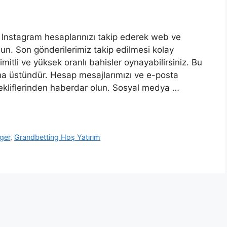
 Instagram hesaplarınızı takip ederek web ve
un. Son gönderilerimiz takip edilmesi kolay
mitli ve yüksek oranlı bahisler oynayabilirsiniz. Bu
daha üstündür. Hesap mesajlarımızı ve e-posta
tekliflerinden haberdar olun. Sosyal medya …
ger
,
Grandbetting Hoş Yatırım