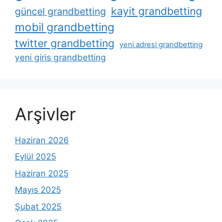
kayit grandbetting
güncel grandbetting
mobil grandbetting
twitter grandbetting
yeni adresi grandbetting
yeni giris grandbetting
Arşivler
Haziran 2026
Eylül 2025
Haziran 2025
Mayıs 2025
Şubat 2025