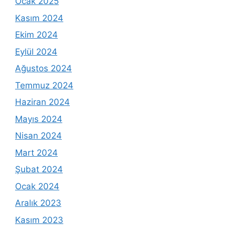
Ocak 2025
Kasım 2024
Ekim 2024
Eylül 2024
Ağustos 2024
Temmuz 2024
Haziran 2024
Mayıs 2024
Nisan 2024
Mart 2024
Şubat 2024
Ocak 2024
Aralık 2023
Kasım 2023