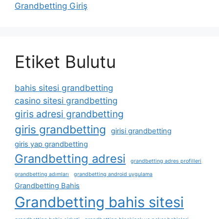
Grandbetting Giriş
Etiket Bulutu
bahis sitesi grandbetting
casino sitesi grandbetting
giris adresi grandbetting
giris grandbetting
girisi grandbetting
giris yap grandbetting
Grandbetting adresi
grandbetting adres profilleri
grandbetting adımları
grandbetting android uygulama
Grandbetting Bahis
Grandbetting bahis sitesi