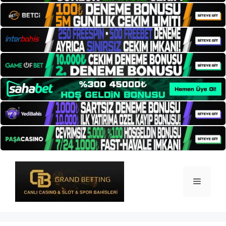
İçeriğe
atla
Menü