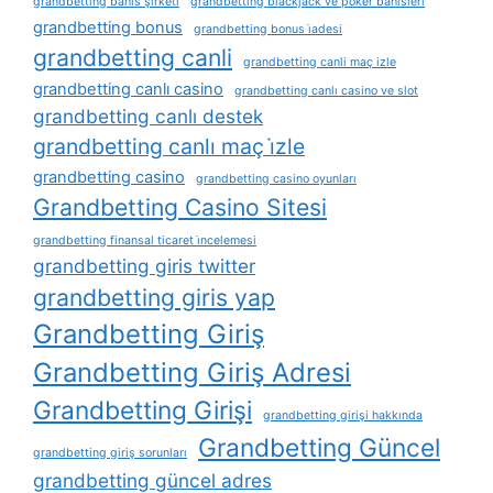
grandbetting bahis şirketi
grandbetting blackjack ve poker bahisleri
grandbetting bonus
grandbetting bonus i̇adesi
grandbetting canli
grandbetting canli maç izle
grandbetting canlı casino
grandbetting canlı casino ve slot
grandbetting canlı destek
grandbetting canlı maç i̇zle
grandbetting casino
grandbetting casino oyunları
Grandbetting Casino Sitesi
grandbetting finansal ticaret i̇ncelemesi
grandbetting giris twitter
grandbetting giris yap
Grandbetting Giriş
Grandbetting Giriş Adresi
Grandbetting Girişi
grandbetting girişi hakkında
Grandbetting Güncel
grandbetting giriş sorunları
grandbetting güncel adres