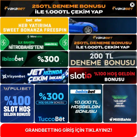
×
GRANDBETTING GİRİŞ İÇİN TIKLAYINIZ!