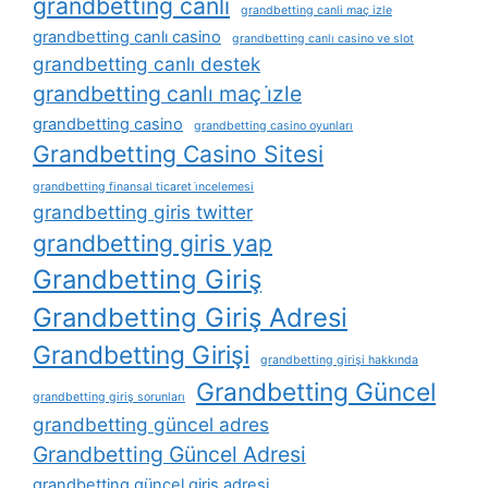
grandbetting canli
grandbetting canli maç izle
grandbetting canlı casino
grandbetting canlı casino ve slot
grandbetting canlı destek
grandbetting canlı maç i̇zle
grandbetting casino
grandbetting casino oyunları
Grandbetting Casino Sitesi
grandbetting finansal ticaret i̇ncelemesi
grandbetting giris twitter
grandbetting giris yap
Grandbetting Giriş
Grandbetting Giriş Adresi
Grandbetting Girişi
grandbetting girişi hakkında
Grandbetting Güncel
grandbetting giriş sorunları
grandbetting güncel adres
Grandbetting Güncel Adresi
grandbetting güncel giriş adresi