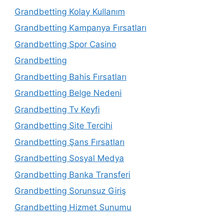
Grandbetting Kolay Kullanım
Grandbetting Kampanya Fırsatları
Grandbetting Spor Casino
Grandbetting
Grandbetting Bahis Fırsatları
Grandbetting Belge Nedeni
Grandbetting Tv Keyfi
Grandbetting Site Tercihi
Grandbetting Şans Fırsatları
Grandbetting Sosyal Medya
Grandbetting Banka Transferi
Grandbetting Sorunsuz Giriş
Grandbetting Hizmet Sunumu