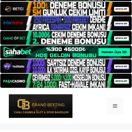
İçeriğe
atla
Menü