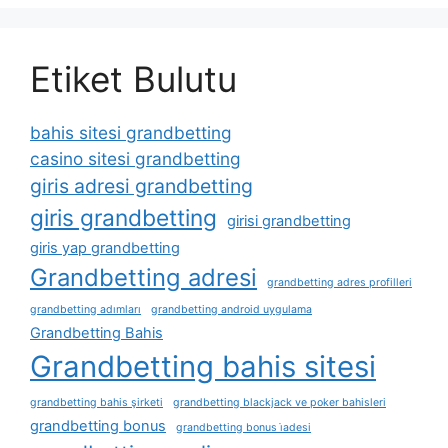
Etiket Bulutu
bahis sitesi grandbetting
casino sitesi grandbetting
giris adresi grandbetting
giris grandbetting
girisi grandbetting
giris yap grandbetting
Grandbetting adresi
grandbetting adres profilleri
grandbetting adımları
grandbetting android uygulama
Grandbetting Bahis
Grandbetting bahis sitesi
grandbetting bahis şirketi
grandbetting blackjack ve poker bahisleri
grandbetting bonus
grandbetting bonus i̇adesi