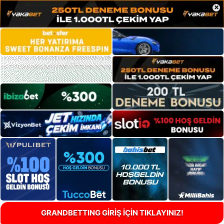
×
GRANDBETTING GİRİŞ İÇİN TIKLAYINIZ!