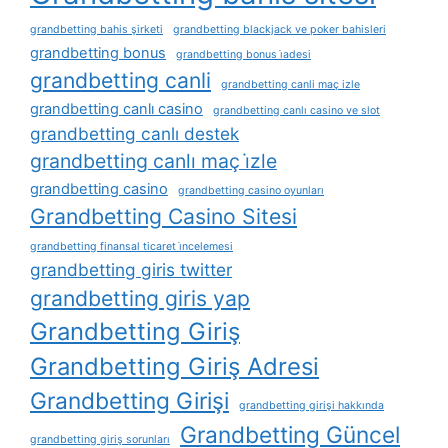
grandbetting bahis şirketi
grandbetting blackjack ve poker bahisleri
grandbetting bonus
grandbetting bonus i̇adesi
grandbetting canli
grandbetting canli maç izle
grandbetting canlı casino
grandbetting canlı casino ve slot
grandbetting canlı destek
grandbetting canlı maç i̇zle
grandbetting casino
grandbetting casino oyunları
Grandbetting Casino Sitesi
grandbetting finansal ticaret i̇ncelemesi
grandbetting giris twitter
grandbetting giris yap
Grandbetting Giriş
Grandbetting Giriş Adresi
Grandbetting Girişi
grandbetting girişi hakkında
Grandbetting Güncel
grandbetting giriş sorunları