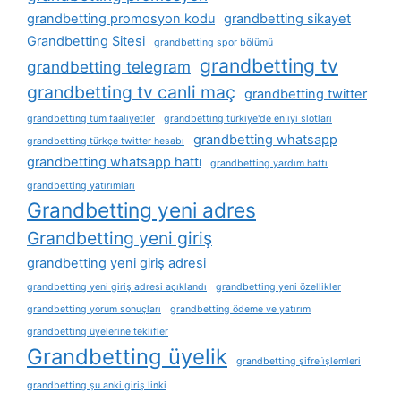
grandbetting promosyon kodu
grandbetting sikayet
Grandbetting Sitesi
grandbetting spor bölümü
grandbetting tv
grandbetting telegram
grandbetting tv canli maç
grandbetting twitter
grandbetting tüm faaliyetler
grandbetting türkiye'de en i̇yi slotları
grandbetting whatsapp
grandbetting türkçe twitter hesabı
grandbetting whatsapp hattı
grandbetting yardım hattı
grandbetting yatırımları
Grandbetting yeni adres
Grandbetting yeni giriş
grandbetting yeni giriş adresi
grandbetting yeni giriş adresi açıklandı
grandbetting yeni özellikler
grandbetting yorum sonuçları
grandbetting ödeme ve yatırım
grandbetting üyelerine teklifler
Grandbetting üyelik
grandbetting şifre i̇şlemleri
grandbetting şu anki giriş linki