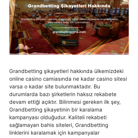
Grandbetting şikayetleri hakkında ülkemizdeki
online casino camiasında ne kadar casino sitesi
varsa o kadar site bulunmaktadır. Bu
durumlarda bazı şirketlerin haksız rekabete
devam ettiği açıktır. Bilinmesi gereken ilk şey,
Grandbetting şikayetinin bir karalama
kampanyası olduğudur. Kaliteli rekabeti
sağlamayan bahis siteleri, Grandbetting
linklerini karalamak için kampanyalar