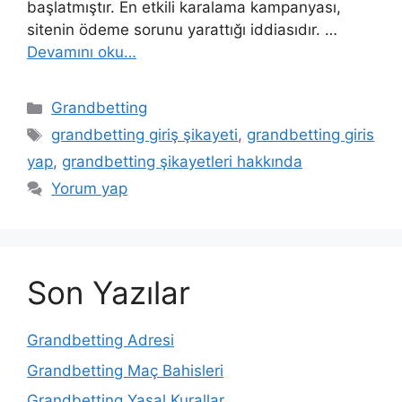
başlatmıştır. En etkili karalama kampanyası,
sitenin ödeme sorunu yarattığı iddiasıdır. …
Devamını oku…
Kategoriler
Grandbetting
Etiketler
grandbetting giriş şikayeti
,
grandbetting giris
yap
,
grandbetting şikayetleri hakkında
Yorum yap
Son Yazılar
Grandbetting Adresi
Grandbetting Maç Bahisleri
Grandbetting Yasal Kurallar