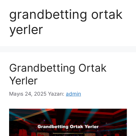
grandbetting ortak
yerler
Grandbetting Ortak
Yerler
Mayıs 24, 2025
Yazarı:
admin