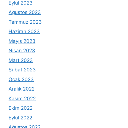
Eylül 2023
Ağustos 2023
Temmuz 2023
Haziran 2023
Mayıs 2023
Nisan 2023
Mart 2023
Şubat 2023
Ocak 2023
Aralık 2022
Kasım 2022
Ekim 2022
Eylül 2022
Ağustos 2022