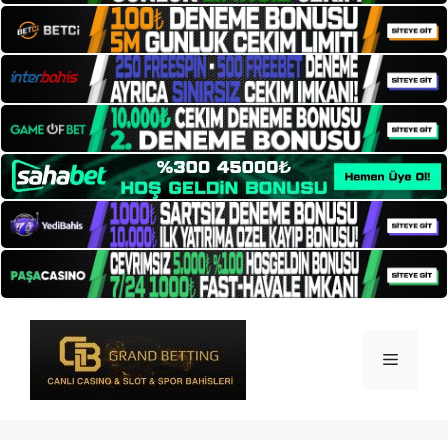
İçeriğe
atla
Menü