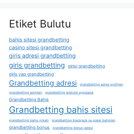
Etiket Bulutu
bahis sitesi grandbetting
casino sitesi grandbetting
giris adresi grandbetting
giris grandbetting
girisi grandbetting
giris yap grandbetting
Grandbetting adresi
grandbetting adres profilleri
grandbetting adımları
grandbetting android uygulama
Grandbetting Bahis
Grandbetting bahis sitesi
grandbetting bahis şirketi
grandbetting blackjack ve poker bahisleri
grandbetting bonus
grandbetting bonus i̇adesi