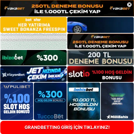
×
GRANDBETTING GİRİŞ İÇİN TIKLAYINIZ!