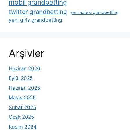
mobil grandbetting
twitter grandbetting
yeni adresi grandbetting
yeni giris grandbetting
Arşivler
Haziran 2026
Eylül 2025
Haziran 2025
Mayıs 2025
Şubat 2025
Ocak 2025
Kasım 2024