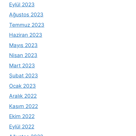
Eylül 2023
Ağustos 2023
Temmuz 2023
Haziran 2023
Mayıs 2023
Nisan 2023
Mart 2023
Şubat 2023
Ocak 2023
Aralık 2022
Kasım 2022
Ekim 2022
Eylül 2022