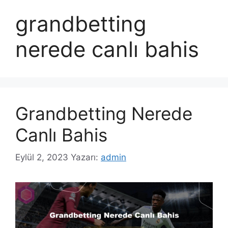
grandbetting
nerede canlı bahis
Grandbetting Nerede
Canlı Bahis
Eylül 2, 2023
Yazarı:
admin