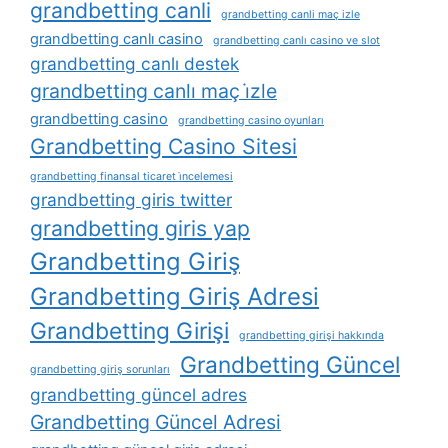
grandbetting canli
grandbetting canli maç izle
grandbetting canlı casino
grandbetting canlı casino ve slot
grandbetting canlı destek
grandbetting canlı maç i̇zle
grandbetting casino
grandbetting casino oyunları
Grandbetting Casino Sitesi
grandbetting finansal ticaret i̇ncelemesi
grandbetting giris twitter
grandbetting giris yap
Grandbetting Giriş
Grandbetting Giriş Adresi
Grandbetting Girişi
grandbetting girişi hakkında
Grandbetting Güncel
grandbetting giriş sorunları
grandbetting güncel adres
Grandbetting Güncel Adresi