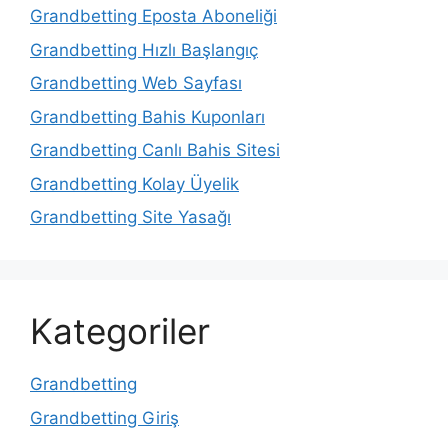
Grandbetting Eposta Aboneliği
Grandbetting Hızlı Başlangıç
Grandbetting Web Sayfası
Grandbetting Bahis Kuponları
Grandbetting Canlı Bahis Sitesi
Grandbetting Kolay Üyelik
Grandbetting Site Yasağı
Kategoriler
Grandbetting
Grandbetting Giriş