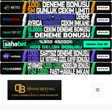
İçeriğe
atla
Menü