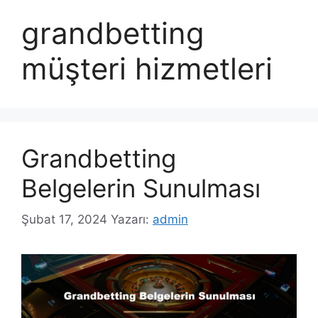
grandbetting
müşteri hizmetleri
Grandbetting
Belgelerin Sunulması
Şubat 17, 2024
Yazarı:
admin