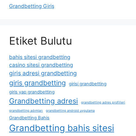
Grandbetting Giriş
Etiket Bulutu
bahis sitesi grandbetting
casino sitesi grandbetting
giris adresi grandbetting
giris grandbetting
girisi grandbetting
giris yap grandbetting
Grandbetting adresi
grandbetting adres profilleri
grandbetting adımları
grandbetting android uygulama
Grandbetting Bahis
Grandbetting bahis sitesi