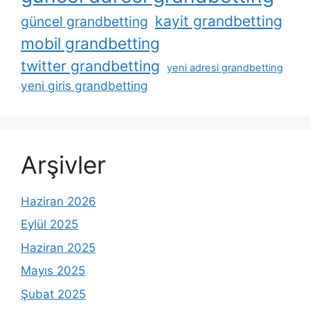
kayit grandbetting
güncel grandbetting
mobil grandbetting
twitter grandbetting
yeni adresi grandbetting
yeni giris grandbetting
Arşivler
Haziran 2026
Eylül 2025
Haziran 2025
Mayıs 2025
Şubat 2025