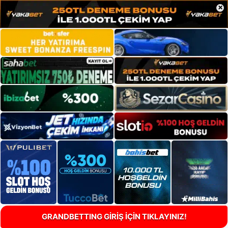
×
GRANDBETTING GİRİŞ İÇİN TIKLAYINIZ!