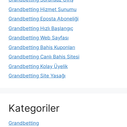
Grandbetting Hizmet Sunumu
Grandbetting Eposta Aboneliği
Grandbetting Hızlı Başlangıç
Grandbetting Web Sayfası
Grandbetting Bahis Kuponları
Grandbetting Canlı Bahis Sitesi
Grandbetting Kolay Üyelik
Grandbetting Site Yasağı
Kategoriler
Grandbetting