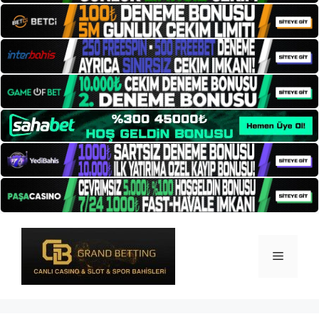
İçeriğe
atla
Menü