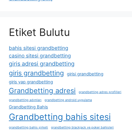
Etiket Bulutu
bahis sitesi grandbetting
casino sitesi grandbetting
giris adresi grandbetting
giris grandbetting
girisi grandbetting
giris yap grandbetting
Grandbetting adresi
grandbetting adres profilleri
grandbetting adımları
grandbetting android uygulama
Grandbetting Bahis
Grandbetting bahis sitesi
grandbetting bahis şirketi
grandbetting blackjack ve poker bahisleri