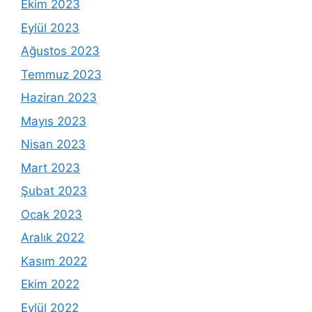
Ekim 2023
Eylül 2023
Ağustos 2023
Temmuz 2023
Haziran 2023
Mayıs 2023
Nisan 2023
Mart 2023
Şubat 2023
Ocak 2023
Aralık 2022
Kasım 2022
Ekim 2022
Eylül 2022