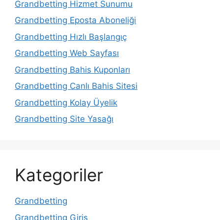
Grandbetting Hizmet Sunumu
Grandbetting Eposta Aboneliği
Grandbetting Hızlı Başlangıç
Grandbetting Web Sayfası
Grandbetting Bahis Kuponları
Grandbetting Canlı Bahis Sitesi
Grandbetting Kolay Üyelik
Grandbetting Site Yasağı
Kategoriler
Grandbetting
Grandbetting Giriş