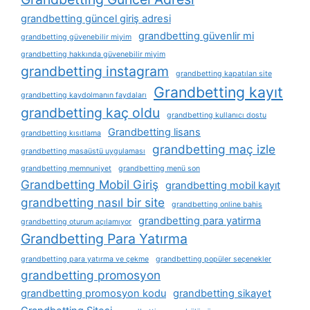
grandbetting güncel giriş adresi
grandbetting güvenlir mi
grandbetting güvenebilir miyim
grandbetting hakkında güvenebilir miyim
grandbetting instagram
grandbetting kapatılan site
Grandbetting kayıt
grandbetting kaydolmanın faydaları
grandbetting kaç oldu
grandbetting kullanıcı dostu
Grandbetting lisans
grandbetting kısıtlama
grandbetting maç izle
grandbetting masaüstü uygulaması
grandbetting memnuniyet
grandbetting menü son
Grandbetting Mobil Giriş
grandbetting mobil kayıt
grandbetting nasıl bir site
grandbetting online bahis
grandbetting para yatirma
grandbetting oturum açılamıyor
Grandbetting Para Yatırma
grandbetting para yatırma ve çekme
grandbetting popüler seçenekler
grandbetting promosyon
grandbetting promosyon kodu
grandbetting sikayet