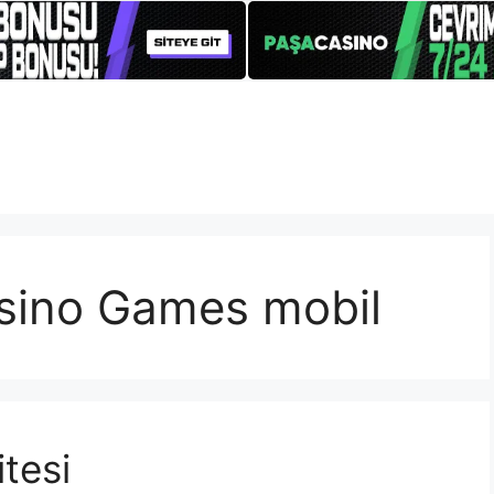
sino Games mobil
tesi