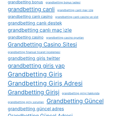
grandbetting bonus
grandbetting bonus i̇adesi
grandbetting canli
grandbetting canli maç izle
grandbetting canlı casino
grandbetting canlı casino ve slot
grandbetting canlı destek
grandbetting canlı maç i̇zle
grandbetting casino
grandbetting casino oyunları
Grandbetting Casino Sitesi
grandbetting finansal ticaret i̇ncelemesi
grandbetting giris twitter
grandbetting giris yap
Grandbetting Giriş
Grandbetting Giriş Adresi
Grandbetting Girişi
grandbetting girişi hakkında
Grandbetting Güncel
grandbetting giriş sorunları
grandbetting güncel adres
Grandbetting Güncel Adresi