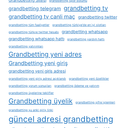
Grandbetting Sitesi
grandbetting spor bölümü
grandbetting tv
grandbetting telegram
grandbetting tv canli maç
grandbetting twitter
grandbetting tüm faaliyetler
grandbetting türkiye'de en i̇yi slotları
grandbetting whatsapp
grandbetting türkçe twitter hesabı
grandbetting whatsapp hattı
grandbetting yardım hattı
grandbetting yatırımları
Grandbetting yeni adres
Grandbetting yeni giriş
grandbetting yeni giriş adresi
grandbetting yeni giriş adresi açıklandı
grandbetting yeni özellikler
grandbetting yorum sonuçları
grandbetting ödeme ve yatırım
grandbetting üyelerine teklifler
Grandbetting üyelik
grandbetting şifre i̇şlemleri
grandbetting şu anki giriş linki
güncel adresi grandbetting