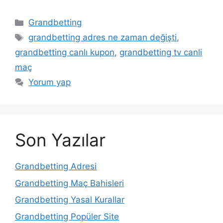
Kategoriler
Grandbetting
Etiketler
grandbetting adres ne zaman değişti
,
grandbetting canlı kupon
,
grandbetting tv canli
maç
Yorum yap
Son Yazılar
Grandbetting Adresi
Grandbetting Maç Bahisleri
Grandbetting Yasal Kurallar
Grandbetting Popüler Site