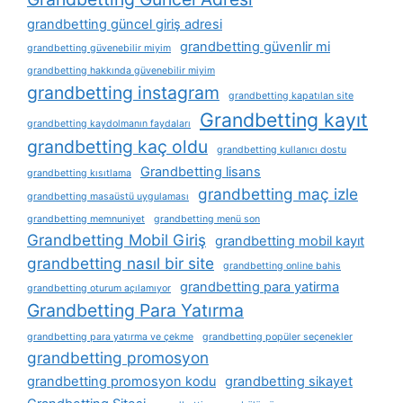
grandbetting güncel giriş adresi
grandbetting güvenlir mi
grandbetting güvenebilir miyim
grandbetting hakkında güvenebilir miyim
grandbetting instagram
grandbetting kapatılan site
Grandbetting kayıt
grandbetting kaydolmanın faydaları
grandbetting kaç oldu
grandbetting kullanıcı dostu
Grandbetting lisans
grandbetting kısıtlama
grandbetting maç izle
grandbetting masaüstü uygulaması
grandbetting memnuniyet
grandbetting menü son
Grandbetting Mobil Giriş
grandbetting mobil kayıt
grandbetting nasıl bir site
grandbetting online bahis
grandbetting para yatirma
grandbetting oturum açılamıyor
Grandbetting Para Yatırma
grandbetting para yatırma ve çekme
grandbetting popüler seçenekler
grandbetting promosyon
grandbetting promosyon kodu
grandbetting sikayet