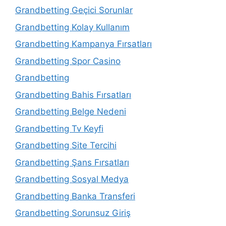
Grandbetting Geçici Sorunlar
Grandbetting Kolay Kullanım
Grandbetting Kampanya Fırsatları
Grandbetting Spor Casino
Grandbetting
Grandbetting Bahis Fırsatları
Grandbetting Belge Nedeni
Grandbetting Tv Keyfi
Grandbetting Site Tercihi
Grandbetting Şans Fırsatları
Grandbetting Sosyal Medya
Grandbetting Banka Transferi
Grandbetting Sorunsuz Giriş