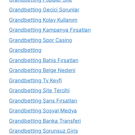
Grandbetting Geçici Sorunlar
Grandbetting Kolay Kullanım
Grandbetting Kampanya Fırsatları
Grandbetting Spor Casino
Grandbetting
Grandbetting Bahis Fırsatları
Grandbetting Belge Nedeni
Grandbetting Tv Keyfi
Grandbetting Site Tercihi
Grandbetting Şans Fırsatları
Grandbetting Sosyal Medya
Grandbetting Banka Transferi
Grandbetting Sorunsuz Giriş