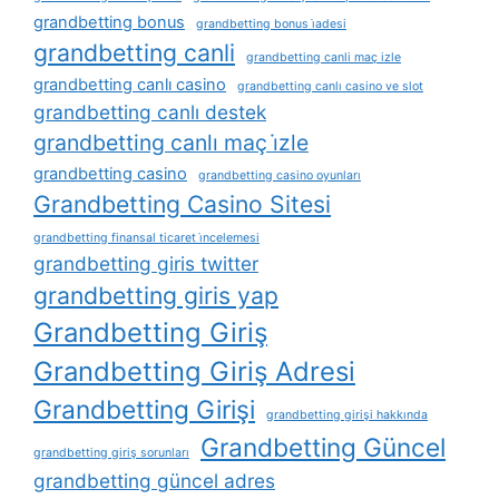
grandbetting bonus
grandbetting bonus i̇adesi
grandbetting canli
grandbetting canli maç izle
grandbetting canlı casino
grandbetting canlı casino ve slot
grandbetting canlı destek
grandbetting canlı maç i̇zle
grandbetting casino
grandbetting casino oyunları
Grandbetting Casino Sitesi
grandbetting finansal ticaret i̇ncelemesi
grandbetting giris twitter
grandbetting giris yap
Grandbetting Giriş
Grandbetting Giriş Adresi
Grandbetting Girişi
grandbetting girişi hakkında
Grandbetting Güncel
grandbetting giriş sorunları
grandbetting güncel adres