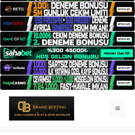
İçeriğe
atla
Menü