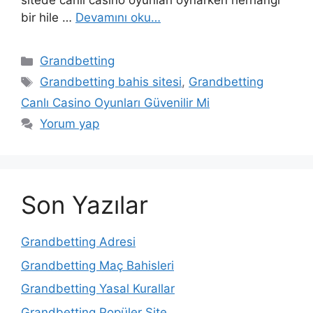
sitede canlı casino oyunları oynarken herhangi
bir hile …
Devamını oku…
Kategoriler
Grandbetting
Etiketler
Grandbetting bahis sitesi
,
Grandbetting
Canlı Casino Oyunları Güvenilir Mi
Yorum yap
Son Yazılar
Grandbetting Adresi
Grandbetting Maç Bahisleri
Grandbetting Yasal Kurallar
Grandbetting Popüler Site