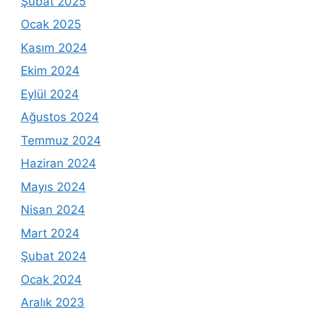
Şubat 2025
Ocak 2025
Kasım 2024
Ekim 2024
Eylül 2024
Ağustos 2024
Temmuz 2024
Haziran 2024
Mayıs 2024
Nisan 2024
Mart 2024
Şubat 2024
Ocak 2024
Aralık 2023