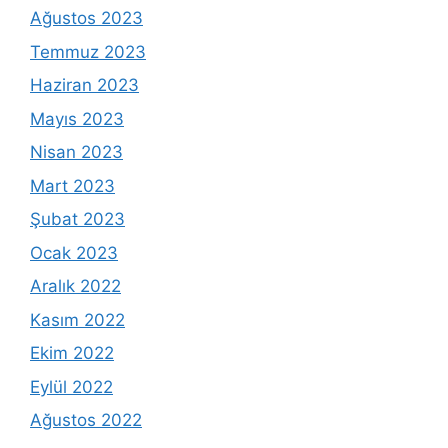
Ağustos 2023
Temmuz 2023
Haziran 2023
Mayıs 2023
Nisan 2023
Mart 2023
Şubat 2023
Ocak 2023
Aralık 2022
Kasım 2022
Ekim 2022
Eylül 2022
Ağustos 2022