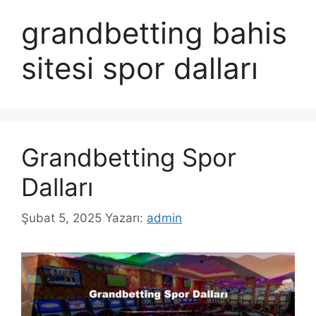
grandbetting bahis
sitesi spor dalları
Grandbetting Spor
Dalları
Şubat 5, 2025
Yazarı:
admin