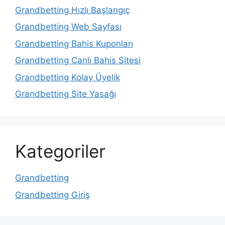
Grandbetting Hızlı Başlangıç
Grandbetting Web Sayfası
Grandbetting Bahis Kuponları
Grandbetting Canlı Bahis Sitesi
Grandbetting Kolay Üyelik
Grandbetting Site Yasağı
Kategoriler
Grandbetting
Grandbetting Giriş