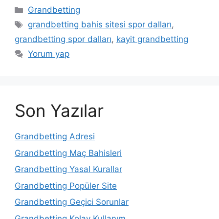
Kategoriler
Grandbetting
Etiketler
grandbetting bahis sitesi spor dalları
,
grandbetting spor dalları
,
kayit grandbetting
Yorum yap
Son Yazılar
Grandbetting Adresi
Grandbetting Maç Bahisleri
Grandbetting Yasal Kurallar
Grandbetting Popüler Site
Grandbetting Geçici Sorunlar
Grandbetting Kolay Kullanım