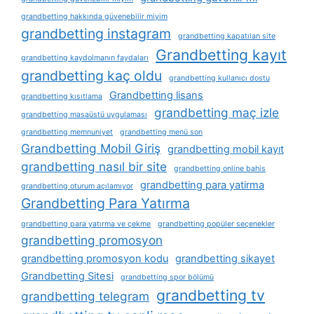
grandbetting hakkında güvenebilir miyim
grandbetting instagram
grandbetting kapatılan site
Grandbetting kayıt
grandbetting kaydolmanın faydaları
grandbetting kaç oldu
grandbetting kullanıcı dostu
Grandbetting lisans
grandbetting kısıtlama
grandbetting maç izle
grandbetting masaüstü uygulaması
grandbetting memnuniyet
grandbetting menü son
Grandbetting Mobil Giriş
grandbetting mobil kayıt
grandbetting nasıl bir site
grandbetting online bahis
grandbetting para yatirma
grandbetting oturum açılamıyor
Grandbetting Para Yatırma
grandbetting para yatırma ve çekme
grandbetting popüler seçenekler
grandbetting promosyon
grandbetting promosyon kodu
grandbetting sikayet
Grandbetting Sitesi
grandbetting spor bölümü
grandbetting tv
grandbetting telegram