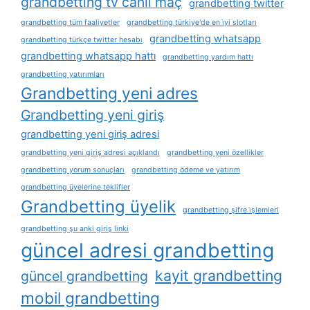
grandbetting tv canli maç
grandbetting twitter
grandbetting tüm faaliyetler
grandbetting türkiye'de en i̇yi slotları
grandbetting whatsapp
grandbetting türkçe twitter hesabı
grandbetting whatsapp hattı
grandbetting yardım hattı
grandbetting yatırımları
Grandbetting yeni adres
Grandbetting yeni giriş
grandbetting yeni giriş adresi
grandbetting yeni giriş adresi açıklandı
grandbetting yeni özellikler
grandbetting yorum sonuçları
grandbetting ödeme ve yatırım
grandbetting üyelerine teklifler
Grandbetting üyelik
grandbetting şifre i̇şlemleri
grandbetting şu anki giriş linki
güncel adresi grandbetting
kayit grandbetting
güncel grandbetting
mobil grandbetting