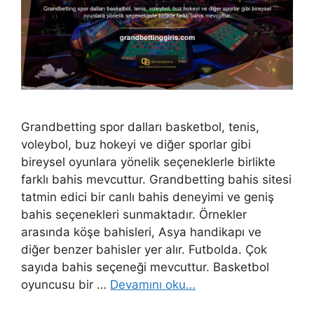
Grandbetting spor dalları basketbol, ​​tenis,
voleybol, buz hokeyi ve diğer sporlar gibi
bireysel oyunlara yönelik seçeneklerle birlikte
farklı bahis mevcuttur. Grandbetting bahis sitesi
tatmin edici bir canlı bahis deneyimi ve geniş
bahis seçenekleri sunmaktadır. Örnekler
arasında köşe bahisleri, Asya handikapı ve
diğer benzer bahisler yer alır. Futbolda. Çok
sayıda bahis seçeneği mevcuttur. Basketbol
oyuncusu bir …
Devamını oku…