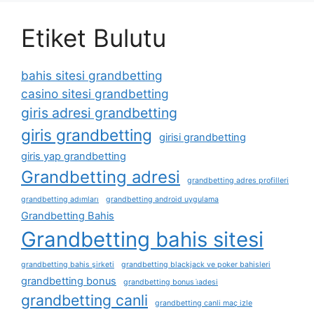
Etiket Bulutu
bahis sitesi grandbetting
casino sitesi grandbetting
giris adresi grandbetting
giris grandbetting
girisi grandbetting
giris yap grandbetting
Grandbetting adresi
grandbetting adres profilleri
grandbetting adımları
grandbetting android uygulama
Grandbetting Bahis
Grandbetting bahis sitesi
grandbetting bahis şirketi
grandbetting blackjack ve poker bahisleri
grandbetting bonus
grandbetting bonus i̇adesi
grandbetting canli
grandbetting canli maç izle