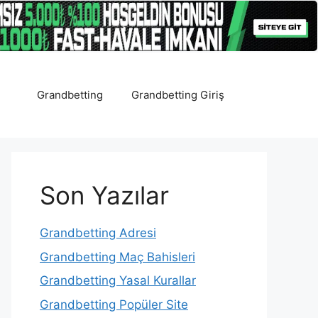
Grandbetting
Grandbetting Giriş
Son Yazılar
Grandbetting Adresi
Grandbetting Maç Bahisleri
Grandbetting Yasal Kurallar
Grandbetting Popüler Site