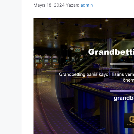
Mayıs 18, 2024
Yazarı:
admin