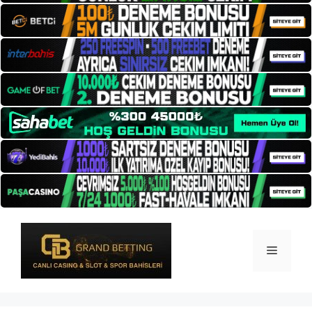
İçeriğe
atla
Menü