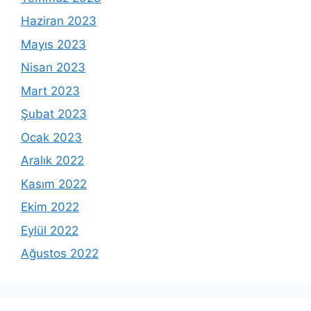
Haziran 2023
Mayıs 2023
Nisan 2023
Mart 2023
Şubat 2023
Ocak 2023
Aralık 2022
Kasım 2022
Ekim 2022
Eylül 2022
Ağustos 2022