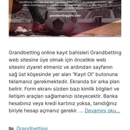
Grandbetting online kayıt bahisleri Grandbetting
web sitesine üye olmak için öncelikle web
sitesini ziyaret etmeniz ve ardından sayfanın
sağ üst köşesinde yer alan “Kayıt Ol” butonuna
tıklamanız gerekmektedir. Ekranda bir arka plan
belirir. Form ekranı sizden bazı kimlik bilgileri ve
iletişim araçları sağlamanızı isteyecektir. Banka
hesabınız veya kredi kartınız yoksa, tanıdığınız
biriyle hesap açmanız gerekir. …
Devamını oku…
Kategoriler
Grandbetting