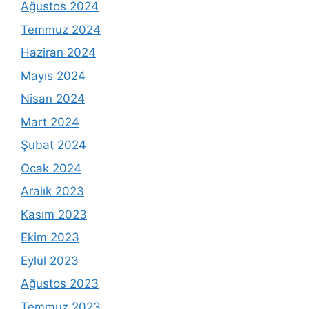
Ağustos 2024
Temmuz 2024
Haziran 2024
Mayıs 2024
Nisan 2024
Mart 2024
Şubat 2024
Ocak 2024
Aralık 2023
Kasım 2023
Ekim 2023
Eylül 2023
Ağustos 2023
Temmuz 2023