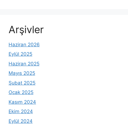
Arşivler
Haziran 2026
Eylül 2025
Haziran 2025
Mayıs 2025
Şubat 2025
Ocak 2025
Kasım 2024
Ekim 2024
Eylül 2024