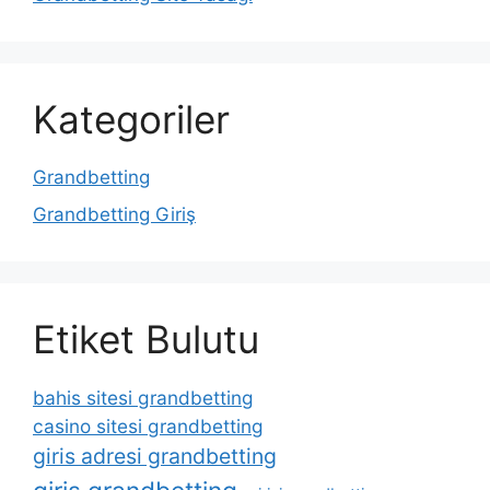
Kategoriler
Grandbetting
Grandbetting Giriş
Etiket Bulutu
bahis sitesi grandbetting
casino sitesi grandbetting
giris adresi grandbetting