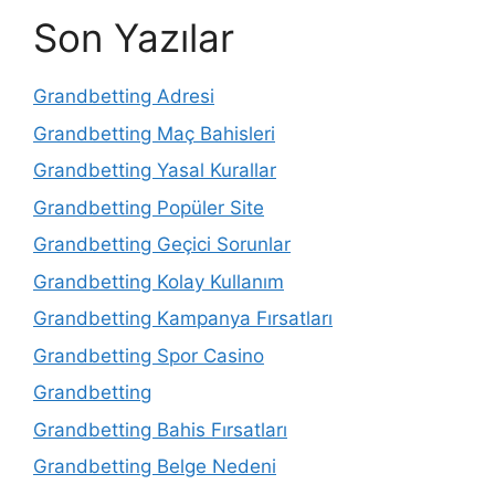
Son Yazılar
Grandbetting Adresi
Grandbetting Maç Bahisleri
Grandbetting Yasal Kurallar
Grandbetting Popüler Site
Grandbetting Geçici Sorunlar
Grandbetting Kolay Kullanım
Grandbetting Kampanya Fırsatları
Grandbetting Spor Casino
Grandbetting
Grandbetting Bahis Fırsatları
Grandbetting Belge Nedeni