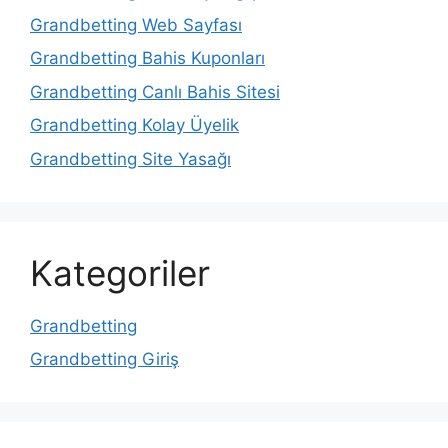
Grandbetting Web Sayfası
Grandbetting Bahis Kuponları
Grandbetting Canlı Bahis Sitesi
Grandbetting Kolay Üyelik
Grandbetting Site Yasağı
Kategoriler
Grandbetting
Grandbetting Giriş