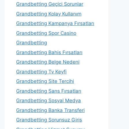
Grandbetting Geçici Sorunlar
Grandbetting Kolay Kullanım
Grandbetting Kampanya Fırsatları
Grandbetting Spor Casino
Grandbetting
Grandbetting Bahis Fırsatları
Grandbetting Belge Nedeni
Grandbetting Tv Keyfi
Grandbetting Site Tercihi
Grandbetting Şans Fırsatları
Grandbetting Sosyal Medya
Grandbetting Banka Transferi
Grandbetting Sorunsuz Giriş