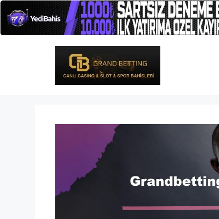
İçeriğe
atla