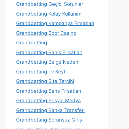
Grandbetting Geçici Sorunlar
Grandbetting Kolay Kullanım
Grandbetting Kampanya Fırsatları
Grandbetting Spor Casino
Grandbetting
Grandbetting Bahis Fırsatları
Grandbetting Belge Nedeni
Grandbetting Tv Keyfi
Grandbetting Site Tercihi
Grandbetting Şans Fırsatları
Grandbetting Sosyal Medya
Grandbetting Banka Transferi
Grandbetting Sorunsuz Giriş