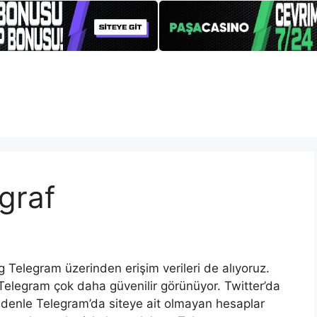
graf
g Telegram üzerinden erişim verileri de alıyoruz.
, Telegram çok daha güvenilir görünüyor. Twitter’da
edenle Telegram’da siteye ait olmayan hesaplar