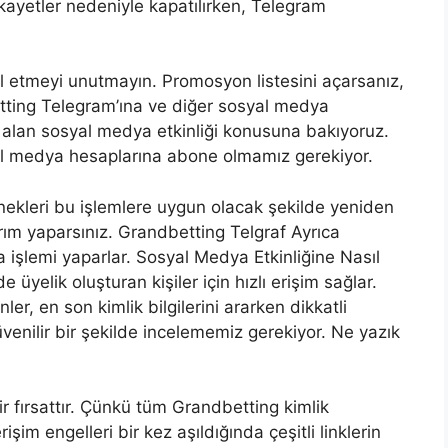
şikayetler nedeniyle kapatılırken, Telegram
l etmeyi unutmayın. Promosyon listesini açarsanız,
tting Telegram’ına ve diğer sosyal medya
 alan sosyal medya etkinliği konusuna bakıyoruz.
al medya hesaplarına abone olmamız gerekiyor.
nekleri bu işlemlere uygun olacak şekilde yeniden
ırım yaparsınız. Grandbetting Telgraf Ayrıca
 işlemi yaparlar. Sosyal Medya Etkinliğine Nasıl
e üyelik oluşturan kişiler için hızlı erişim sağlar.
ler, en son kimlik bilgilerini ararken dikkatli
güvenilir bir şekilde incelememiz gerekiyor. Ne yazık
ir fırsattır. Çünkü tüm Grandbetting kimlik
rişim engelleri bir kez aşıldığında çeşitli linklerin