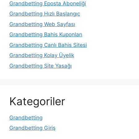
Grandbetting Eposta Aboneliği
Grandbetting Hızlı Başlangıç
Grandbetting Web Sayfası
Grandbetting Bahis Kuponları
Grandbetting Canlı Bahis Sitesi
Grandbetting Kolay Üyelik
Grandbetting Site Yasağı
Kategoriler
Grandbetting
Grandbetting Giriş