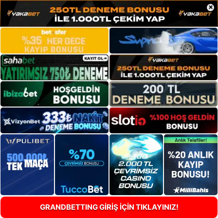
×
GRANDBETTING GİRİŞ İÇİN TIKLAYINIZ!