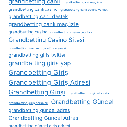
grandbetting canli
grandbetting canli maç izle
grandbetting canlı casino
grandbetting canlı casino ve slot
grandbetting canlı destek
grandbetting canlı maç i̇zle
grandbetting casino
grandbetting casino oyunları
Grandbetting Casino Sitesi
grandbetting finansal ticaret i̇ncelemesi
grandbetting giris twitter
grandbetting giris yap
Grandbetting Giriş
Grandbetting Giriş Adresi
Grandbetting Girişi
grandbetting girişi hakkında
Grandbetting Güncel
grandbetting giriş sorunları
grandbetting güncel adres
Grandbetting Güncel Adresi
grandbetting güncel giriş adresi