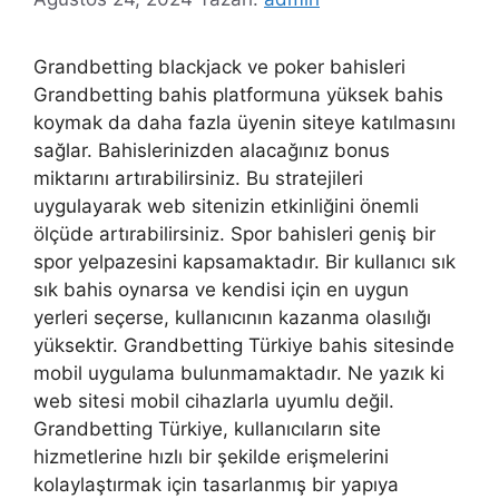
Grandbetting blackjack ve poker bahisleri
Grandbetting bahis platformuna yüksek bahis
koymak da daha fazla üyenin siteye katılmasını
sağlar. Bahislerinizden alacağınız bonus
miktarını artırabilirsiniz. Bu stratejileri
uygulayarak web sitenizin etkinliğini önemli
ölçüde artırabilirsiniz. Spor bahisleri geniş bir
spor yelpazesini kapsamaktadır. Bir kullanıcı sık
sık bahis oynarsa ve kendisi için en uygun
yerleri seçerse, kullanıcının kazanma olasılığı
yüksektir. Grandbetting Türkiye bahis sitesinde
mobil uygulama bulunmamaktadır. Ne yazık ki
web sitesi mobil cihazlarla uyumlu değil.
Grandbetting Türkiye, kullanıcıların site
hizmetlerine hızlı bir şekilde erişmelerini
kolaylaştırmak için tasarlanmış bir yapıya