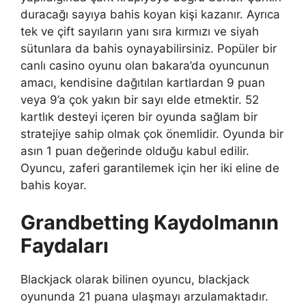
duracağı sayıya bahis koyan kişi kazanır. Ayrıca
tek ve çift sayıların yanı sıra kırmızı ve siyah
sütunlara da bahis oynayabilirsiniz. Popüler bir
canlı casino oyunu olan bakara’da oyuncunun
amacı, kendisine dağıtılan kartlardan 9 puan
veya 9’a çok yakın bir sayı elde etmektir. 52
kartlık desteyi içeren bir oyunda sağlam bir
stratejiye sahip olmak çok önemlidir. Oyunda bir
asın 1 puan değerinde olduğu kabul edilir.
Oyuncu, zaferi garantilemek için her iki eline de
bahis koyar.
Grandbetting Kaydolmanın
Faydaları
Blackjack olarak bilinen oyuncu, blackjack
oyununda 21 puana ulaşmayı arzulamaktadır.