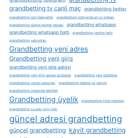
grandbetting tv canli maç
grandbetting twitter
grandbetting tüm faaliyetler
grandbetting türkiye'de en i̇yi slotları
grandbetting whatsapp
grandbetting türkçe twitter hesabı
grandbetting whatsapp hattı
grandbetting yardım hattı
grandbetting yatırımları
Grandbetting yeni adres
Grandbetting yeni giriş
grandbetting yeni giriş adresi
grandbetting yeni giriş adresi açıklandı
grandbetting yeni özellikler
grandbetting yorum sonuçları
grandbetting ödeme ve yatırım
grandbetting üyelerine teklifler
Grandbetting üyelik
grandbetting şifre i̇şlemleri
grandbetting şu anki giriş linki
güncel adresi grandbetting
kayit grandbetting
güncel grandbetting