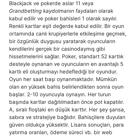
Blackjack ve pokerde aslar 11 veya
Grandbetting kaydolmanın faydaları
olarak
kabul edilir ve poker bahisleri 1 olarak sayılır.
Renkli kartlar eşit değerde kabul edilir. Bir oyun
ortamında canlı krupiyerlerle etkileşime geçmek,
bir özgünlük duygusu yaratarak oyuncuların
kendilerini gerçek bir casinodaymış gibi
hissetmelerini sağlar. Poker, standart 52 kartlık
desteyle oynanan ve oyuncuların en avantajlı 5
kartlı eli oluşturmayı hedeflediği bir oyundur.
Oyun her saat başı oynanmaktadır. Mümkün
olan en yüksek bahis belirlendikten sonra oyun
başlar. 2-10 oyuncuyla oynayın. Her turun
başında kartlar dağıtılmadan önce pot kapatılır.
A, sıralı floştaki en düşük karttır. Her şey şansa,
sabıra ve stratejiye bağlıdır. Bahisçilere duyulan
güven oldukça yüksektir. Lisans sonuçları, para
yatırma oranları, ödeme süreci vb. bir web