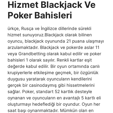
Hizmet Blackjack Ve
Poker Bahisleri
ürkçe, Rusça ve İngilizce dillerinde sürekli
hizmet sunuyoruz.Blackjack olarak bilinen
oyuncu, blackjack oyununda 21 puana ulaşmayı
arzulamaktadır. Blackjack ve pokerde aslar 11
veya Grandbetting olarak kabul edilir ve poker
bahisleri 1 olarak sayılır. Renkli kartlar eşit
değerde kabul edilir. Bir oyun ortamında canlı
krupiyerlerle etkileşime geçmek, bir özgünlük
duygusu yaratarak oyuncuların kendilerini
gerçek bir casinodaymış gibi hissetmelerini
sağlar. Poker, standart 52 kartlık desteyle
oynanan ve oyuncuların en avantajlı 5 kartlı eli
oluşturmayı hedeflediği bir oyundur. Oyun her
saat başı oynanmaktadır. Mümkün olan en