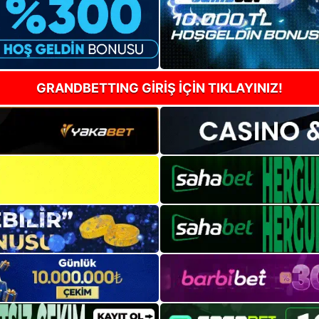
GRANDBETTING GİRİŞ İÇİN TIKLAYINIZ!