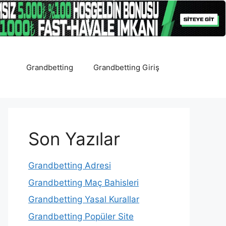
Grandbetting
Grandbetting Giriş
Son Yazılar
Grandbetting Adresi
Grandbetting Maç Bahisleri
Grandbetting Yasal Kurallar
Grandbetting Popüler Site