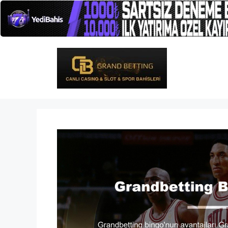
İçeriğe
atla